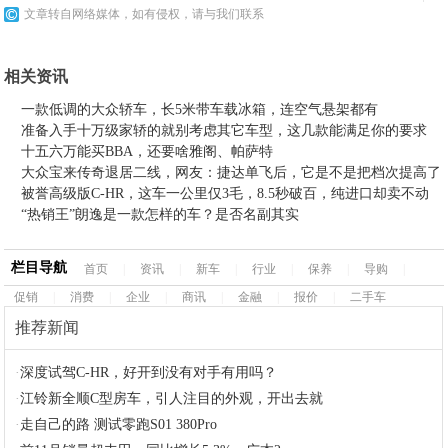
文章转自网络媒体，如有侵权，请与我们联系
相关资讯
一款低调的大众轿车，长5米带车载冰箱，连空气悬架都有
准备入手十万级家轿的就别考虑其它车型，这几款能满足你的要求
十五六万能买BBA，还要啥雅阁、帕萨特
大众宝来传奇退居二线，网友：捷达单飞后，它是不是把档次提高了
被誉高级版C-HR，这车一公里仅3毛，8.5秒破百，纯进口却卖不动
“热销王”朗逸是一款怎样的车？是否名副其实
栏目导航
首页
|
资讯
|
新车
|
行业
|
保养
|
导购
|
促销
|
消费
|
企业
|
商讯
|
金融
|
报价
|
二手车
推荐新闻
·
深度试驾C-HR，好开到没有对手有用吗？
·
江铃新全顺C型房车，引人注目的外观，开出去就
·
走自己的路 测试零跑S01 380Pro