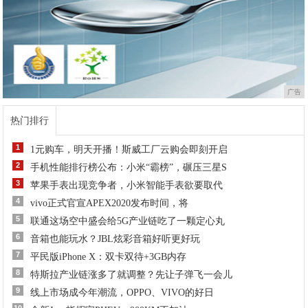
广告
热门排行
1
1元购车，明天开播！斯威工厂云购会即刻开启
2
手机性能排行榜公布：小米“霸榜”，碾压三星S
3
苹果手表出现竞争者，小米智能手表欲要取代
4
vivo正式官宣APEX2020发布时间，将
5
联通这场空中盛会给5G产业链吃了一颗定心丸
6
音箱也能玩水？JBL炫彩音箱好听更好玩
7
平民版iPhone X：双卡双待+3GB内存
8
特斯拉产业链涨多了就调整？先让子弹飞一会儿
9
线上市场成今年潮流，OPPO、VIVO的好日