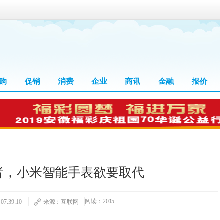
购
促销
消费
企业
商讯
金融
报价
者，小米智能手表欲要取代
阅读：2035
7:39:10
来源：互联网