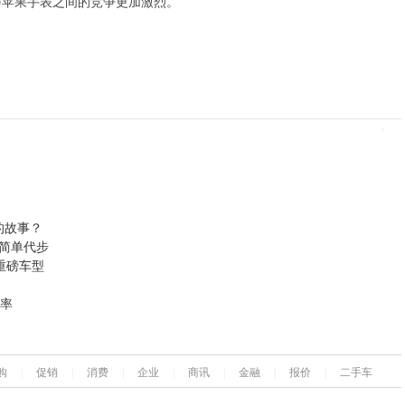
与苹果手表之间的竞争更加激烈。
的故事？
简单代步
款重磅车型
头率
购
|
促销
|
消费
|
企业
|
商讯
|
金融
|
报价
|
二手车