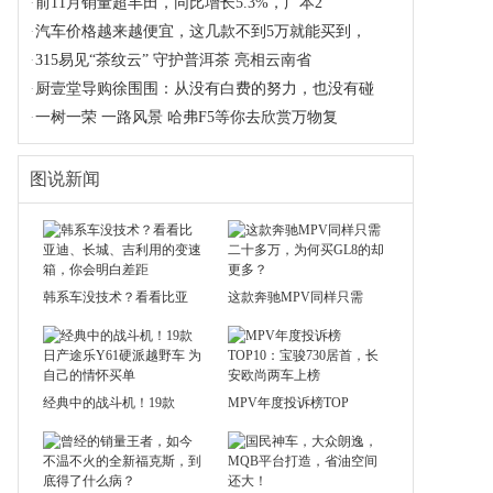
·
前11月销量超丰田，同比增长5.3%，广本2
·
汽车价格越来越便宜，这几款不到5万就能买到，
·
315易见“茶纹云” 守护普洱茶 亮相云南省
·
厨壹堂导购徐围围：从没有白费的努力，也没有碰
·
一树一荣 一路风景 哈弗F5等你去欣赏万物复
图说新闻
韩系车没技术？看看比亚
这款奔驰MPV同样只需
经典中的战斗机！19款
MPV年度投诉榜TOP