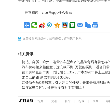
更好的扩展性。可以说，小米手表的出现使得安卓智能手表
推荐阅读：
vivo与oppo什么关系
文章转自网络媒体，如有侵权，请与我们联系
相关资讯
捷达、奔腾、哈弗，这些以车型命名的品牌背后有着怎样
汽车价格越来越便宜，这几款不到5万就能买到，适合日常
前11月销量超丰田，同比增长5.3%，广本2020年将上三
走自己的路 测试零跑S01 380Pro
江铃新全顺C型房车，引人注目的外观，开出去就增加回
深度试驾C-HR，好开到没有对手有用吗？
栏目导航
首页
|
资讯
|
新车
|
行业
|
保养
|
导