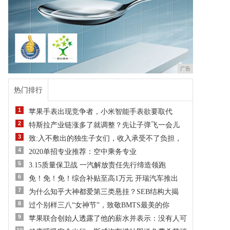
广告
热门排行
1
苹果手表出现竞争者，小米智能手表欲要取代
2
特斯拉产业链涨多了就调整？先让子弹飞一会儿
3
致:入不敷出的独生子女们，收入承受不了负担，
4
2020单招专业推荐：空中乘务专业
5
3.15质量保卫战 一汽解放责任先行缔造领跑
6
免！免！免！综合补贴至高1万元 开瑞汽车推出
7
为什么知乎大神都爱第三类悬挂？SEB结构大揭
8
过个别样三八“女神节”，致敬BMTS最美的你
9
苹果联合创始人透露了他的薪水并表示：没有人可