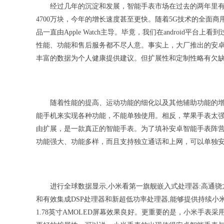
经过几年的沉淀和发展，智能手表市场在过去的两年里有
4700万块，今年的增长速度甚至更快。随着5G技术的全面商
品一直由Apple Watch主导。毕竟，我们在android平台
性能、功能和售后服务都不尽人意。事实上，大厂推出的安卓&#
丰富的数据为个人健康提供建议。但扩展性和定制性略有欠
随着性能的提高、运动功能的细化以及其他辅助功能的
能手机来实现各种功能，不能单独使用。相反，苹果手表太强大了。
由扩展，是一款真正的智能手表。为了填补安卓智能手表阵
功能强大、功能多样，而且支持独立通话和上网，可以单独安装AP
进行全球数据显示,小米看第一旗舰嵌入式处理器:高通骁龙W
和有效集成DSP处理器和新超低功率处理器,能够提供持续小米看
1.78英寸AMOLED屏幕效果良好。更重要的是，小米手