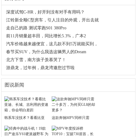
·
深度试驾C-HR，好开到没有对手有用吗？
·
江铃新全顺C型房车，引人注目的外观，开出去就
·
走自己的路 测试零跑S01 380Pro
·
前11月销量超丰田，同比增长5.3%，广本2
·
汽车价格越来越便宜，这几款不到5万就能买到，
·
春节买SUV，为什么我选这辆男人的Dream
·
北方下雪，南方孩子羡慕哭了！
·
游鼎龙，过年例，鼎龙湾邀您过节啦
图说新闻
韩系车没技术？看看比亚
这款奔驰MPV同样只需