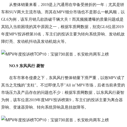
从整体销量来看，2019是上汽通用在华备受挫折的一年；尤其是轿
车和SUV两大主流市场。而其在MPV细分市场也不是那么一帆风顺，以
GL6为例，该车月销几欲跌破千辆大关！而其频频遭曝的质量问题或是
其陷入当前困境的其中原因之一，根据车质网数据，别克GL6位居2019
年度MPV投诉榜第10名，车主们的投诉主要为转向系统异响、发动机故
障灯亮、发动机抖动及发动机熄火等。
NO.9 东风风行 菱智
在车市寒冬侵袭之下，东凤风行整体销量下滑严重，以致MPV成了
其当之无愧的"支柱"。不过即便几乎"All in"MPV市场，后者当前承受的
市场压力及产品存在的问题也不少：根据车质网数据，以东凤风行菱智
为例，该车位居2019年度MPV投诉榜第9，车主们的投诉主要为离合器
异响、变速器异响、转向系统异响及悬挂故障等。