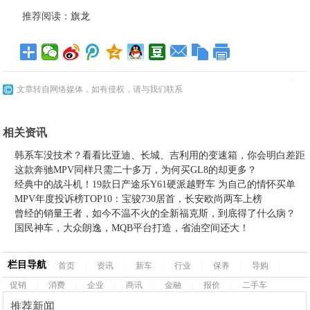
推荐阅读：
旗龙
文章转自网络媒体，如有侵权，请与我们联系
相关资讯
韩系车没技术？看看比亚迪、长城、吉利用的变速箱，你会明白差距
这款奔驰MPV同样只需二十多万，为何买GL8的却更多？
经典中的战斗机！19款日产途乐Y61硬派越野车 为自己的情怀买单
MPV年度投诉榜TOP10：宝骏730居首，长安欧尚两车上榜
曾经的销量王者，如今不温不火的全新福克斯，到底得了什么病？
国民神车，大众朗逸，MQB平台打造，省油空间还大！
栏目导航
首页
|
资讯
|
新车
|
行业
|
保养
|
导购
|
促销
|
消费
|
企业
|
商讯
|
金融
|
报价
|
二手车
推荐新闻