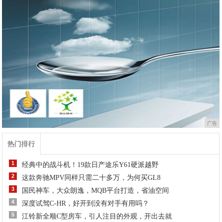
广告
热门排行
1
经典中的战斗机！19款日产途乐Y61硬派越野
2
这款奔驰MPV同样只需二十多万，为何买GL8
3
国民神车，大众朗逸，MQB平台打造，省油空间
4
深度试驾C-HR，好开到没有对手有用吗？
5
江铃新全顺C型房车，引人注目的外观，开出去就