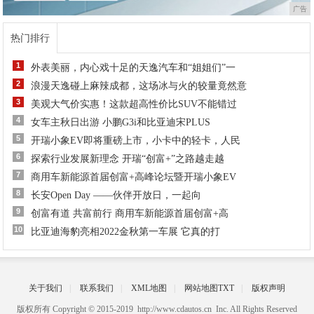
广告
热门排行
1
外表美丽，内心戏十足的天逸汽车和“姐姐们”一
2
浪漫天逸碰上麻辣成都，这场冰与火的较量竟然意
3
美观大气价实惠！这款超高性价比SUV不能错过
4
女车主秋日出游 小鹏G3i和比亚迪宋PLUS
5
开瑞小象EV即将重磅上市，小卡中的轻卡，人民
6
探索行业发展新理念 开瑞“创富+”之路越走越
7
商用车新能源首届创富+高峰论坛暨开瑞小象EV
8
长安Open Day ——伙伴开放日，一起向
9
创富有道 共富前行 商用车新能源首届创富+高
10
比亚迪海豹亮相2022金秋第一车展 它真的打
关于我们
|
联系我们
|
XML地图
|
网站地图
TXT
|
版权声明
版权所有 Copyright © 2015-2019 http://www.cdautos.cn Inc. All Rights Reserved