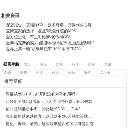
相关资讯
探店报告：艾瑞泽GX，技术奇瑞，开得刘谕心碎
宜商宜家的选择，盘点5款最保值的MPV
全方位进化，车主对比新/老传祺GS8
全新福克斯的实力 能扭转福特在市场上的逆势吗？
世界上第一辆“超级摩托车”1969本田CB750
栏目导航
首页
|
资讯
|
新车
|
行业
|
保养
|
导购
|
促销
|
消费
|
企业
|
商讯
|
金融
|
报价
|
二手车
推荐新闻
·
深度试驾C-HR，好开到没有对手有用吗？
·
江铃新全顺C型房车，引人注目的外观，开出去就
·
前11月销量超丰田，同比增长5.3%，广本2
·
汽车价格越来越便宜，这几款不到5万就能买到，
·
捷达、奔腾、哈弗，这些以车型命名的品牌背后有