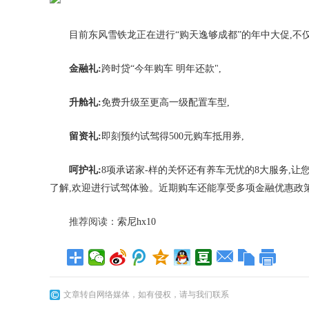
目前东风雪铁龙正在进行“购天逸够成都”的年中大促,不
金融礼:
跨时贷“今年购车 明年还款",
升舱礼:
免费升级至更高一级配置车型,
留资礼:
即刻预约试驾得500元购车抵用券,
呵护礼:
8项承诺家-样的关怀还有养车无忧的8大服务,让
了解,欢迎进行试驾体验。近期购车还能享受多项金融优惠政策
推荐阅读：
索尼hx10
文章转自网络媒体，如有侵权，请与我们联系