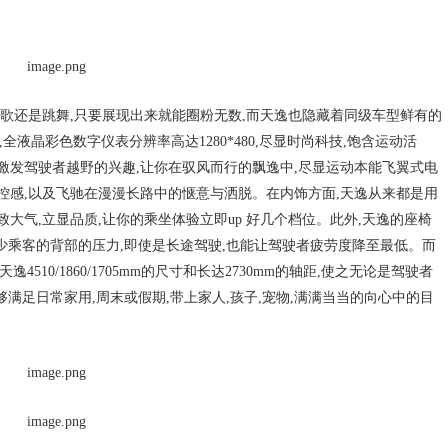
唱歌还是跳舞,只要展现出来就能圈粉无数,而天逸也隐藏着同级车型鲜有的
全液晶彩色数字仪表分辨率高达1280*480,尽显时尚科技,饱含运动活
地激发驾驶者越野的兴趣,让你在驭风而行的飘逸中,尽显运动本能飞翼式电
控感,以及飞驰在漫漫长路中的惬意与洒脱。在内饰方面,天逸从来都是用
大气,立显品质,让你的乘坐体验立即up 好几个档位。此外,天逸的座椅
效减少乘客的背部的压力,即使是长途驾驶,也能让驾驶者疲劳度降至最低。而
510/1860/1705mm的尺寸和长达2730mm的轴距,使之无论是驾驶者
够满足日常家用,周末或假期,带上家人,孩子,宠物,满满当当的向心中的目