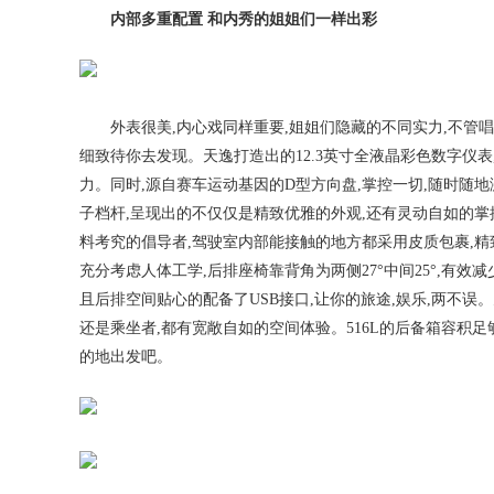
内部多重配置 和内秀的姐姐们一样出彩
外表很美,内心戏同样重要,姐姐们隐藏的不同实力,不管
细致待你去发现。天逸打造出的12.3英寸全液晶彩色数字仪表,
力。同时,源自赛车运动基因的D型方向盘,掌控一切,随时随
子档杆,呈现出的不仅仅是精致优雅的外观,还有灵动自如的掌
料考究的倡导者,驾驶室内部能接触的地方都采用皮质包裹,精致
充分考虑人体工学,后排座椅靠背角为两侧27°中间25°,有
且后排空间贴心的配备了USB接口,让你的旅途,娱乐,两不误。天逸4
还是乘坐者,都有宽敞自如的空间体验。516L的后备箱容积足
的地出发吧。