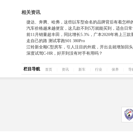
相关资讯
捷达、奔腾、哈弗，这些以车型命名的品牌背后有着怎样
汽车价格越来越便宜，这几款不到5万就能买到，适合日常
前11月销量超丰田，同比增长5.3%，广本2020年将上三
走自己的路 测试零跑S01 380Pro
江铃新全顺C型房车，引人注目的外观，开出去就增加回
深度试驾C-HR，好开到没有对手有用吗？
栏目导航
首页
|
资讯
|
新车
|
行业
|
保养
|
导