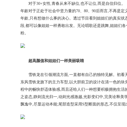
对于30+女性,青春从来不缺位,也不让位,而是自信归位
年龄对于正处于社会中坚力量的70、80、90后而言,不再
年龄,只有想做什么事的决心。透过节目看到姐姐们的真实状态
段,都可以像姐姐一样勇敢出发。无论唱歌还是跳舞,姐姐们各
粉。
超高颜值
和姐姐们一样美丽吸睛
雪铁龙在引领潮流方面,一直都有自己的独特见解。初看天
东风雪铁龙旗下的主力车型,以大胆前卫的设计在清一色的块
程中的畅快舒适体验感,而且还给人们一种想要积极拥抱生活
之姿态,静则流光归一,动则光感激越,光影变幻中,完美诠释
飘逸中,尽显运动本能;尾部造型采用S型断面的形态,不仅呈