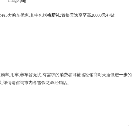
仅有5大购车优惠,其中包括
换新礼:
置换天逸享至高20000元补贴,
您购车,用车,养车皆无忧,有需求的消费者可莅临经销商对天逸做进一步的
,详情请咨询市内各雪铁龙4S经销店。