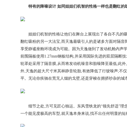
特有的降噪设计 如同姐姐们机智的性格一样也是翻红的
姐姐们机智的性格让他们在舞台上展现出了各自不凡的吸
翻红吸粉的另一大法宝,而天逸最吸引人的是诸多方面对隔音
享受静谧座舱环境成为可能。因为天逸做到了发动机舱内声学
前围隔板使用1.27mm钢板结构,并采用国际先进的双层隔断
轮罩处采用了隔音膜,从而将发动机噪音和胎噪降至最低;此外
外,天逸的超大尺寸米其林静音轮胎,有效降低了行驶噪声;不
平。无论你疾驰在荒无人烟的戈壁,还是穿梭在拥挤吵杂的城
细节之处,方可见匠心独运。东风雪铁龙的“领先舒适”
一个能见度极高的车型,就天逸本身来说,找不出任何明显的短板