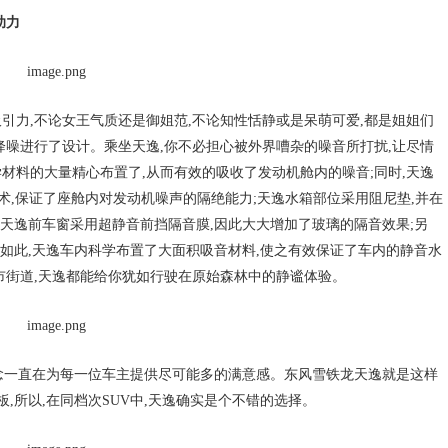
助力
引力,不论女王气质还是御姐范,不论知性恬静或是呆萌可爱,都是姐姐们
降噪进行了设计。乘坐天逸,你不必担心被外界嘈杂的噪音所打扰,让尽情
材料的大量精心布置了,从而有效的吸收了发动机舱内的噪音;同时,天逸
技术,保证了座舱内对发动机噪声的隔绝能力;天逸水箱部位采用阻尼垫,并在
,天逸前车窗采用超静音前挡隔音膜,因此大大增加了玻璃的隔音效果;另
仅如此,天逸车内科学布置了大面积吸音材料,使之有效保证了车内的静音水
市街道,天逸都能给你犹如行驶在原始森林中的静谧体验。
理念一直在为每一位车主提供尽可能多的满意感。东风雪铁龙天逸就是这样
,所以,在同档次SUV中,天逸确实是个不错的选择。