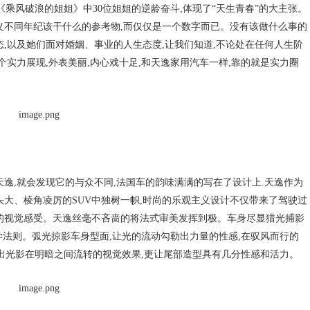
。《乘风破浪的姐姐》中30位姐姐的逆龄奋斗,体现了“天生青春”的大主张。
是定义不同年纪该干什么的参考物,而仅仅是一个数字而已。没有该做什么事的
,以及她们面对婚姻、事业的人生态度,让我们知道,不论处在任何人生阶
个实力展现,外表美丽,内心戏十足,和天逸家用汽车一样,靠的就是实力圈
逸,就会发现它的与众不同,法国车的韵味满满的写在了设计上.天逸作为
头大、棱角凌厉的SUV中独树一帜,时尚的乐观主义设计不仅带来了驾驶过
的视觉感受。天逸丝毫不吝啬的将法式审美发挥到极。车身尽显猎光捕影
美学法则。弧光掠影车身型面,让光的流动勾勒出力量的性感,在驭风而行的
现出光影在明暗之间流转的视觉效果,更让尾部造型具有几分性感和活力。