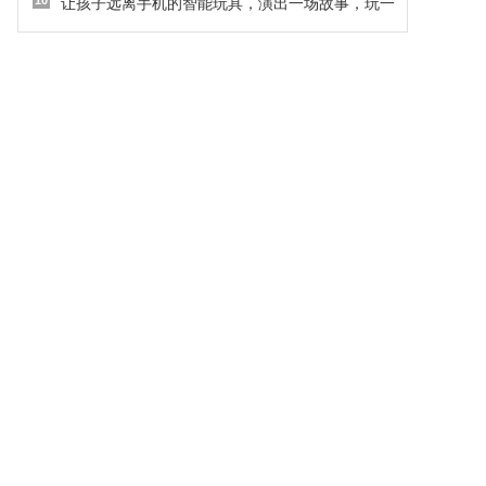
10
让孩子远离手机的智能玩具，演出一场故事，玩一