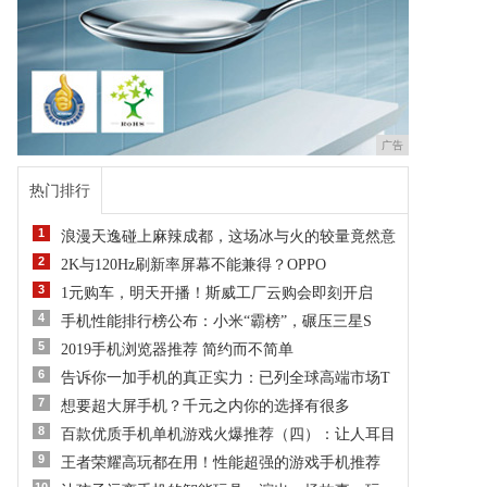
广告
热门排行
1
浪漫天逸碰上麻辣成都，这场冰与火的较量竟然意
2
2K与120Hz刷新率屏幕不能兼得？OPPO
3
1元购车，明天开播！斯威工厂云购会即刻开启
4
手机性能排行榜公布：小米“霸榜”，碾压三星S
5
2019手机浏览器推荐 简约而不简单
6
告诉你一加手机的真正实力：已列全球高端市场T
7
想要超大屏手机？千元之内你的选择有很多
8
百款优质手机单机游戏火爆推荐（四）：让人耳目
9
王者荣耀高玩都在用！性能超强的游戏手机推荐