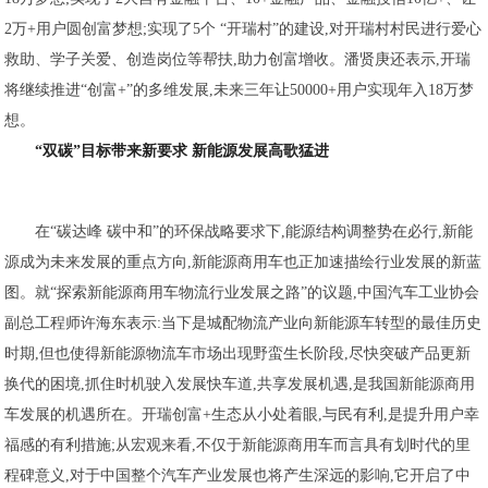
2万+用户圆创富梦想;实现了5个 “开瑞村”的建设,对开瑞村村民进行爱心
救助、学子关爱、创造岗位等帮扶,助力创富增收。潘贤庚还表示,开瑞
将继续推进“创富+”的多维发展,未来三年让50000+用户实现年入18万梦
想。
“双碳”目标带来新要求 新能源发展高歌猛进
在“碳达峰 碳中和”的环保战略要求下,能源结构调整势在必行,新能
源成为未来发展的重点方向,新能源商用车也正加速描绘行业发展的新蓝
图。就“探索新能源商用车物流行业发展之路”的议题,中国汽车工业协会
副总工程师许海东表示:当下是城配物流产业向新能源车转型的最佳历史
时期,但也使得新能源物流车市场出现野蛮生长阶段,尽快突破产品更新
换代的困境,抓住时机驶入发展快车道,共享发展机遇,是我国新能源商用
车发展的机遇所在。开瑞创富+生态从小处着眼,与民有利,是提升用户幸
福感的有利措施;从宏观来看,不仅于新能源商用车而言具有划时代的里
程碑意义,对于中国整个汽车产业发展也将产生深远的影响,它开启了中