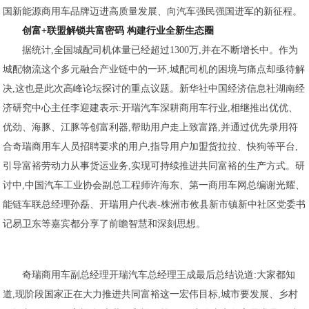
国新能源商用车品牌迈进高质量发展、向汽车强民强国进军的新征程。
创富+联盟解锁共富密码 构建行业全新生态圈
据统计,全国城配司机体量已经超过1300万,并在不断增长中。作为
城配物流这个多元融合产业链中的一环,城配司机的困境与痛点却亟待解
决,这也是此次高峰论坛探讨的重点议题。新华社中国经济信息社湖南经
济研究中心主任李迎建表示:开瑞汽车深耕商用车行业,相继推出优优、
优劲、海豚、江豚等创富利器,帮助用户走上致富路,并通过优先录用符
合奇瑞商用车人员招聘要求的用户,指导用户加盟货拉拉、快狗等平台,
引导富裕劳动力从事货运业务,实现可持续推进共同富裕的生产方式。研
讨中,中国汽车工业协会副总工程师许海东、第一商用车网总编谢光耀、
能链车联总经理孙磊、开瑞用户代表-株洲市攸县新市镇新中社区党委书
记易卫东等嘉宾都分享了前瞻智慧和深刻思想。
奇瑞商用车副总经理开瑞汽车总经理王成最后总结说道:大家都知
道,现阶段国家正在大力推进共同富裕这一宏伟目标,城市要发展、乡村