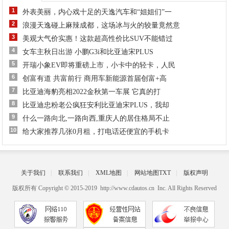
1
外表美丽，内心戏十足的天逸汽车和“姐姐们”一
2
浪漫天逸碰上麻辣成都，这场冰与火的较量竟然意
3
美观大气价实惠！这款超高性价比SUV不能错过
4
女车主秋日出游 小鹏G3i和比亚迪宋PLUS
5
开瑞小象EV即将重磅上市，小卡中的轻卡，人民
6
创富有道 共富前行 商用车新能源首届创富+高
7
比亚迪海豹亮相2022金秋第一车展 它真的打
8
比亚迪忠粉老公疯狂安利比亚迪宋PLUS，我却
9
什么一路向北,一路向西,重庆人的居住格局不止
10
给大家推荐几张0月租，打电话还便宜的手机卡
关于我们
|
联系我们
|
XML地图
|
网站地图
TXT
|
版权声明
版权所有 Copyright © 2015-2019 http://www.cdautos.cn Inc. All Rights Reserved