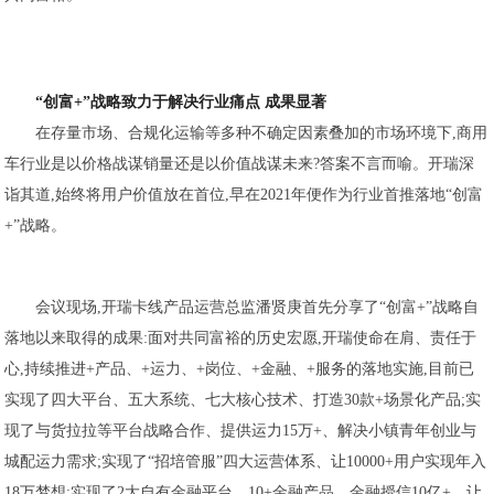
“创富+”战略致力于解决行业痛点 成果显著
在存量市场、合规化运输等多种不确定因素叠加的市场环境下,商用
车行业是以价格战谋销量还是以价值战谋未来?答案不言而喻。开瑞深
诣其道,始终将用户价值放在首位,早在2021年便作为行业首推落地“创富
+”战略。
会议现场,开瑞卡线产品运营总监潘贤庚首先分享了“创富+”战略自
落地以来取得的成果:面对共同富裕的历史宏愿,开瑞使命在肩、责任于
心,持续推进+产品、+运力、+岗位、+金融、+服务的落地实施,目前已
实现了四大平台、五大系统、七大核心技术、打造30款+场景化产品;实
现了与货拉拉等平台战略合作、提供运力15万+、解决小镇青年创业与
城配运力需求;实现了“招培管服”四大运营体系、让10000+用户实现年入
18万梦想;实现了2大自有金融平台、10+金融产品、金融授信10亿+、让