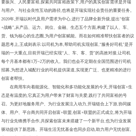
要振兴、人民要富裕,探索共同富裕政策下,用户的真实创富需求是开瑞
与用户、与社会良性互动的路径,也将是开瑞实现社会责任的重要任务。
2020年,开瑞以时代及用户需求为中心,进行了品牌全新升级,提出“创富
+战略”,从产品、运力、岗位、金融、生态五个方面,构建了以人、车、
货、钱为核心的生态圈,为用户创富赋能。而在如何精准帮扶创富者的议
题思考上,王成则表示:以司机为本,帮助司机实现创富,“服务好司机”是开
瑞的一大重点,目前开瑞已经实现“人、车、客、货”的高效对接,让司机
每个月基本都有1万~2万的收入。我们也会不定期在全国范围进行司机
招募,为想进入城配行业的司机提供渠道,实现更广泛、也更精准的进行
创富者帮扶。
在商用车向着能源化、智能化和多功能化发展的今天,开瑞创富+生
态是有温度的,它真正为用户带来了财富与关爱,践行了共同富裕的号
召。为更好地服务用户、为行业发展注入动力,开瑞链合上下游,协同媒
体、用户、平台商共同开启创富+联盟,创富+联盟的正式成立,将为开瑞
与行业先锋携手合作,共探索创富未来搭建了一个新平台,也为行业发展
驱动提供了新思路。开瑞生活无忧基金也同步启动,助力用户无忧创富,