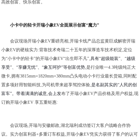
高效创富、快乐创富。
小卡中的轻卡
开瑞小象EV
全面展示创富“魔力”
会议现场开瑞小象EV重磅亮相,开瑞卡线产品总监黄巨成解密开瑞
小象EV的硬核实力:背靠技术奇瑞二十五年的深厚造车技术积淀,定位
为“小卡中的轻卡”的开瑞小象EV“出生即不凡”,
具有“超级能装”、“越级
享受”、“享赚无忧”、“象互呵护”等创富优势,
是行业唯一4.3吨级纯正大
微卡,拥有3815mm×1820mm×380mm凸头电动小卡行业最长货箱,
同时配
置多项好用智能科技,为司机带来超享驾控体验,
是名副其实的“人民的创
富车”。带着满满的诚意,会上发
布了开瑞小象EV产品价格及用户权益,现
订购开瑞小象EV 享五重钜惠:
会议现场,开瑞与安徽邮政,湖北瑞利成功签订大客户战略合作协
议。实力创富利器+多重订车权益,开瑞小象EV凭实力获得了客户的认可