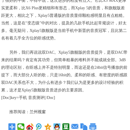
了很好的平衡，不得不说，这次进步的程度有点大。它比X5 MAX更厚
实更柔和，比X6 Plus更精细和有形态，而Xplay 5的音质，和旗舰版差
距更大，相比之下，Xplay5普通版的音质显得颗粒感明显且有点粗糙。
当然，这是在“变态级”中的对比，提及的几款手机比起常规设计，好太
多。毫无疑问，
Xplay5旗舰版是当前手机中新晋的音质冠军
，且比第二
名有着几乎全方位的听感优势。
另外，我们再说说双DAC。Xplay5旗舰版的音质提升，是双DAC带
来的结果吗？肯定有其功劳，但简单粗暴的堆料并不能成就全部。3dB
的理论区别，在听感上并不是特别明显，而这还是在24bit信号播放的前
提下，而大部分人听的歌，只是16bit的。柔和的听感、有密度的听感跟
双DAC关系也不大，为什么有进步？我们认为是更多的设计经验的积
累，这才是Xplay5旗舰版音质进步的主要原因。
[Doc]key=手机 音质测评[/Doc]
推荐阅读：
兰州视窗