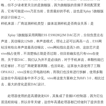
晚，但不少读者更关注的是旗舰版，因为旗舰版的音频子系统配置更
高，它有可能是vivo乃至当前，音质最好的手机，这也是Xplay 5旗舰版
的设计目标之一。
样机来源
：厂商送测
样机类型
：媒体送测样机
是否商业关系
：是
Xplay 5旗舰版采用两颗ESS ES9028Q2M DAC芯片，分别负责左右
声道，其信噪比129dB，单声道模式，理论上还可以再高一点，ESS网
站没有给出单声道最高信噪比，vivo网站指出是高3 dB。这款芯片是
vivo独占使用，不清楚独占期是否过期，但目前确实也只有vivo在使
用。关于双DAC，我们认为并不是必须的，对于手机来说，单颗性能已
经足够好，不过厂商硬要塞两颗，也没坏处。运算放大器使用了三颗
OPA1612，vivo没有公开电路结构，而我们也没有进行拆解，使用多颗
运放在中高端设备中并不少见。vivo将这套方案称之为HiFi 3.0，相比过
去，最大的变化是双DAC设计。
处理器使用的是高通骁龙820，其集成了音频I/O控制器，因为它位
居流程前端，所以非常关键，这些年高通处理器都已经做到了提供音质