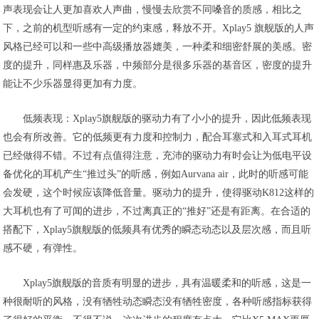
声表现会让人更加喜欢人声曲，慢慢去欣赏不同嗓音的质感，相比之
下，之前的机型听感有一定的约束感，释放不开。Xplay5 旗舰版的人声
风格已经可以和一些中高级播放器媲美，一种柔和细密舒展的美感。密
度的提升，同样惠及乐器，中频部分是很多乐器的基音区，密度的提升
能让不少乐器显得更加有力度。
低频表现
：Xplay5旗舰版的驱动力有了小小的提升，因此低频表现
也会有所改善。它的低频更有力度和控制力，配合耳塞式和入耳式耳机
已经做得不错。不过有点值得注意，充沛的驱动力有时会让为低电平设
备优化的耳机产生“推过头”的听感，例如Aurvana air，此时的听感可能
会发硬，这个时候应该降低音量。驱动力的提升，使得驱动K812这样的
大耳机也有了可闻的进步，不过离真正的“推好”还是有距离。在合适的
搭配下，Xplay5旗舰版的低频具有优秀的瞬态动态以及层次感，而且听
感不硬，有弹性。
Xplay5旗舰版的音质有明显的进步，具有温暖柔和的听感，这是一
种很耐听的风格，没有牺牲动态瞬态没有牺牲密度，各种听感指标获得