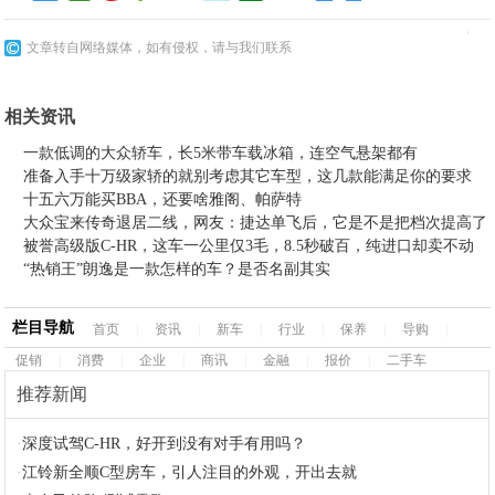
文章转自网络媒体，如有侵权，请与我们联系
相关资讯
一款低调的大众轿车，长5米带车载冰箱，连空气悬架都有
准备入手十万级家轿的就别考虑其它车型，这几款能满足你的要求
十五六万能买BBA，还要啥雅阁、帕萨特
大众宝来传奇退居二线，网友：捷达单飞后，它是不是把档次提高了
被誉高级版C-HR，这车一公里仅3毛，8.5秒破百，纯进口却卖不动
“热销王”朗逸是一款怎样的车？是否名副其实
栏目导航
首页
|
资讯
|
新车
|
行业
|
保养
|
导购
|
促销
|
消费
|
企业
|
商讯
|
金融
|
报价
|
二手车
推荐新闻
·
深度试驾C-HR，好开到没有对手有用吗？
·
江铃新全顺C型房车，引人注目的外观，开出去就