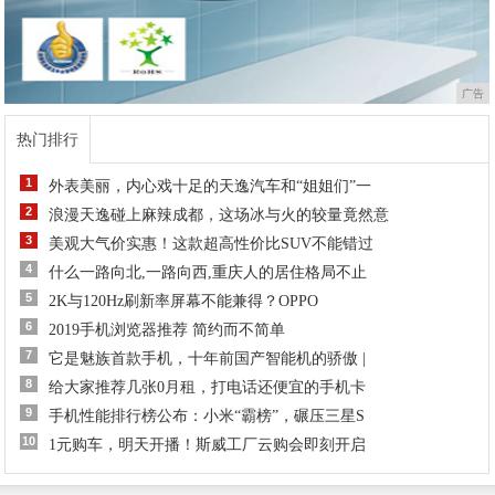
广告
热门排行
1
外表美丽，内心戏十足的天逸汽车和“姐姐们”一
2
浪漫天逸碰上麻辣成都，这场冰与火的较量竟然意
3
美观大气价实惠！这款超高性价比SUV不能错过
4
什么一路向北,一路向西,重庆人的居住格局不止
5
2K与120Hz刷新率屏幕不能兼得？OPPO
6
2019手机浏览器推荐 简约而不简单
7
它是魅族首款手机，十年前国产智能机的骄傲 |
8
给大家推荐几张0月租，打电话还便宜的手机卡
9
手机性能排行榜公布：小米“霸榜”，碾压三星S
10
1元购车，明天开播！斯威工厂云购会即刻开启