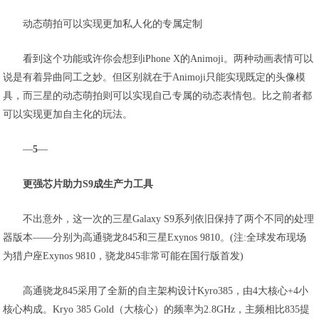
动态萌拍可以实现更加私人化的专属定制
看到这个功能或许你会想到iPhone X的Animoji。两种动画表情可以
说是有着异曲同工之妙。但区别就在于Animoji只能实现既定的头像模
具，而三星的动态萌拍则可以实现自己专属的动态表情包。比之前者都
可以实现更加自主化的玩法。
—
5
—
更强芯片助力S9成生产力工具
不出意外，这一次的三星Galaxy S9系列依旧保持了两个不同的处理
器版本——分别为高通骁龙845和三星Exynos 9810。(注:全球发布现场
为猎户座Exynos 9810，骁龙845非常可能在国行版首发)
高通骁龙845采用了全新的自主架构设计Kyro385，由4大核心+4小
核心构成。Kryo 385 Gold（大核心）的频率为2.8GHz，主频相比835提