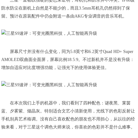
三星一直都以强硬的姿态来证明，耳机孔和防水并不冲突。IP68级
防水防尘在新机上自然是不能少的，而且3.5mm耳机孔仍然得到了保
留。预计在原装配件中仍会附送一条由AKG专业调音的音乐耳机。
屏幕尺寸并没有什么变化，同为5.8英寸和6.2英寸Quad HD+ Super
AMOLED双曲面全面屏，屏幕比例18.5:9。不过新机并不是没有升级：
增加自适应对比度增强功能，让强光下的使用体验更佳。
在本次我们上手的机器中，我们看到了四种配色：谜夜黑、莱茵
蓝、夕雾紫、烟晶灰。特别适合文艺小清新使用，光线下的色彩反射让
手机别具艺术格调。没有自己喜欢配色的朋友也不用担心，从以往的经
验来看，对于三星这个调色大师来说，你喜欢的色彩并不是什么难事。