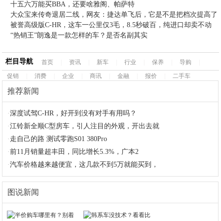
十五六万能买BBA，还要啥雅阁、帕萨特
大众宝来传奇退居二线，网友：捷达单飞后，它是不是把档次提高了
被誉高级版C-HR，这车一公里仅3毛，8.5秒破百，纯进口却卖不动
“热销王”朗逸是一款怎样的车？是否名副其实
栏目导航
首页
|
资讯
|
新车
|
行业
|
保养
|
导购
|
促销
|
消费
|
企业
|
商讯
|
金融
|
报价
|
二手车
推荐新闻
·
深度试驾C-HR，好开到没有对手有用吗？
·
江铃新全顺C型房车，引人注目的外观，开出去就
·
走自己的路 测试零跑S01 380Pro
·
前11月销量超丰田，同比增长5.3%，广本2
·
汽车价格越来越便宜，这几款不到5万就能买到，
图说新闻