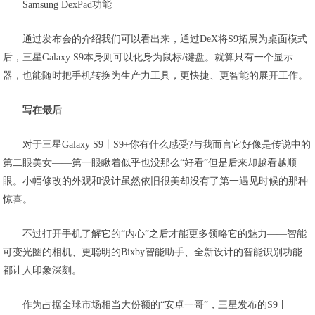
Samsung DexPad功能
通过发布会的介绍我们可以看出来，通过DeX将S9拓展为桌面模式
后，三星Galaxy S9本身则可以化身为鼠标/键盘。就算只有一个显示
器，也能随时把手机转换为生产力工具，更快捷、更智能的展开工作。
写在最后
对于三星Galaxy S9丨S9+你有什么感受?与我而言它好像是传说中的
第二眼美女——第一眼瞅着似乎也没那么“好看”但是后来却越看越顺
眼。小幅修改的外观和设计虽然依旧很美却没有了第一遇见时候的那种
惊喜。
不过打开手机了解它的“内心”之后才能更多领略它的魅力——智能
可变光圈的相机、更聪明的Bixby智能助手、全新设计的智能识别功能
都让人印象深刻。
作为占据全球市场相当大份额的“安卓一哥”，三星发布的S9丨