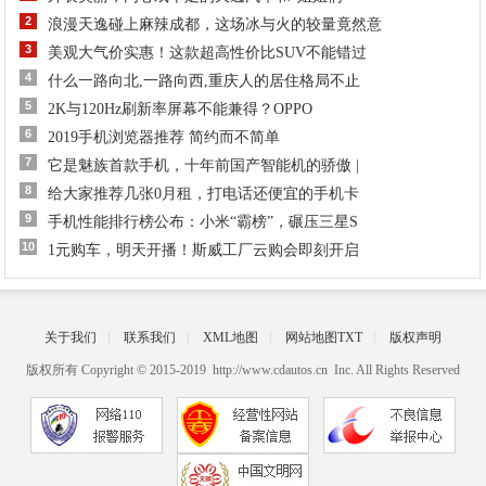
2
浪漫天逸碰上麻辣成都，这场冰与火的较量竟然意
3
美观大气价实惠！这款超高性价比SUV不能错过
4
什么一路向北,一路向西,重庆人的居住格局不止
5
2K与120Hz刷新率屏幕不能兼得？OPPO
6
2019手机浏览器推荐 简约而不简单
7
它是魅族首款手机，十年前国产智能机的骄傲 |
8
给大家推荐几张0月租，打电话还便宜的手机卡
9
手机性能排行榜公布：小米“霸榜”，碾压三星S
10
1元购车，明天开播！斯威工厂云购会即刻开启
关于我们
|
联系我们
|
XML地图
|
网站地图
TXT
|
版权声明
版权所有 Copyright © 2015-2019 http://www.cdautos.cn Inc. All Rights Reserved