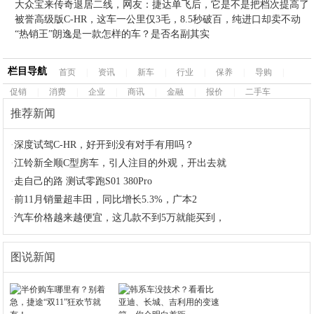
大众宝来传奇退居二线，网友：捷达单飞后，它是不是把档次提高了
被誉高级版C-HR，这车一公里仅3毛，8.5秒破百，纯进口却卖不动
“热销王”朗逸是一款怎样的车？是否名副其实
栏目导航
首页
|
资讯
|
新车
|
行业
|
保养
|
导购
|
促销
|
消费
|
企业
|
商讯
|
金融
|
报价
|
二手车
推荐新闻
·
深度试驾C-HR，好开到没有对手有用吗？
·
江铃新全顺C型房车，引人注目的外观，开出去就
·
走自己的路 测试零跑S01 380Pro
·
前11月销量超丰田，同比增长5.3%，广本2
·
汽车价格越来越便宜，这几款不到5万就能买到，
图说新闻