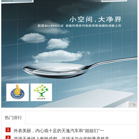
广告
热门排行
1
外表美丽，内心戏十足的天逸汽车和“姐姐们”一
2
浪漫天逸碰上麻辣成都，这场冰与火的较量竟然意