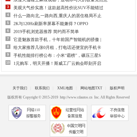
3
美观大气价实惠！这款超高性价比SUV不能错过
4
什么一路向北,一路向西,重庆人的居住格局不止
5
2K与120Hz刷新率屏幕不能兼得？OPPO
6
2019手机浏览器推荐 简约而不简单
7
它是魅族首款手机，十年前国产智能机的骄傲 |
8
给大家推荐几张0月租，打电话还便宜的手机卡
9
手机性能排行榜公布：小米“霸榜”，碾压三星S
10
1元购车，明天开播！斯威工厂云购会即刻开启
关于我们
|
联系我们
|
XML地图
|
网站地图
TXT
|
版权声明
版权所有 Copyright © 2015-2019 http://www.cdautos.cn Inc. All Rights Reserved