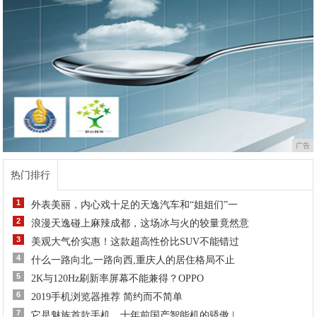
广告
热门排行
1
外表美丽，内心戏十足的天逸汽车和“姐姐们”一
2
浪漫天逸碰上麻辣成都，这场冰与火的较量竟然意
3
美观大气价实惠！这款超高性价比SUV不能错过
4
什么一路向北,一路向西,重庆人的居住格局不止
5
2K与120Hz刷新率屏幕不能兼得？OPPO
6
2019手机浏览器推荐 简约而不简单
7
它是魅族首款手机，十年前国产智能机的骄傲 |