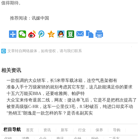
值得期待。
推荐阅读：
讯媒中国
文章转自网络媒体，如有侵权，请与我们联系
相关资讯
一款低调的大众轿车，长5米带车载冰箱，连空气悬架都有
准备入手十万级家轿的就别考虑其它车型，这几款能满足你的要求
十五六万能买BBA，还要啥雅阁、帕萨特
大众宝来传奇退居二线，网友：捷达单飞后，它是不是把档次提高了
被誉高级版C-HR，这车一公里仅3毛，8.5秒破百，纯进口却卖不动
“热销王”朗逸是一款怎样的车？是否名副其实
栏目导航
首页
|
资讯
|
新车
|
行业
|
保养
|
导购
|
促销
|
消费
|
企业
|
商讯
|
金融
|
报价
|
二手车