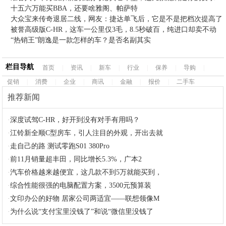
十五六万能买BBA，还要啥雅阁、帕萨特
大众宝来传奇退居二线，网友：捷达单飞后，它是不是把档次提高了
被誉高级版C-HR，这车一公里仅3毛，8.5秒破百，纯进口却卖不动
“热销王”朗逸是一款怎样的车？是否名副其实
栏目导航
首页
|
资讯
|
新车
|
行业
|
保养
|
导购
|
促销
|
消费
|
企业
|
商讯
|
金融
|
报价
|
二手车
推荐新闻
·
深度试驾C-HR，好开到没有对手有用吗？
·
江铃新全顺C型房车，引人注目的外观，开出去就
·
走自己的路 测试零跑S01 380Pro
·
前11月销量超丰田，同比增长5.3%，广本2
·
汽车价格越来越便宜，这几款不到5万就能买到，
·
综合性能很强的电脑配置方案，3500元预算装
·
文印办公的好物 居家公司两适宜——联想领像M
·
为什么说“支付宝里没钱了”和说“微信里没钱了