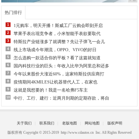
热门排行
1
1元购车，明天开播！斯威工厂云购会即刻开启
2
苹果手表出现竞争者，小米智能手表欲要取代
3
特斯拉产业链涨多了就调整？先让子弹飞一会儿
4
线上市场成今年潮流，OPPO、VIVO的好日
5
怎么选购一款适合你的平板？看了这篇就知道
6
国内科技行业的巨头：年收入比华为阿里总和还多
7
今年以来股价大涨近60%，这家特斯拉供应商打
8
疫情期间4KMILES让机器替代人工，在家也
9
这就是我想要的！我是一名哈弗F5车主
10
中行、工行、建行：近两月到期的定期存款，将自
关于我们
|
联系我们
|
老版地图
|
网站地图
|
版权声明
版权所有 Copyright © 2015-2019 http://www.cdautos.cn Inc. All Rights Reserved