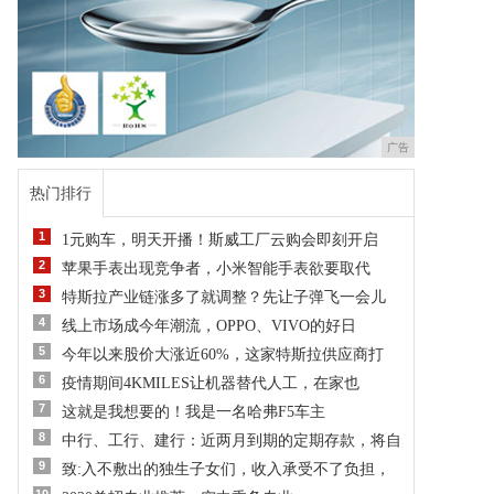
广告
热门排行
1
1元购车，明天开播！斯威工厂云购会即刻开启
2
苹果手表出现竞争者，小米智能手表欲要取代
3
特斯拉产业链涨多了就调整？先让子弹飞一会儿
4
线上市场成今年潮流，OPPO、VIVO的好日
5
今年以来股价大涨近60%，这家特斯拉供应商打
6
疫情期间4KMILES让机器替代人工，在家也
7
这就是我想要的！我是一名哈弗F5车主
8
中行、工行、建行：近两月到期的定期存款，将自
9
致:入不敷出的独生子女们，收入承受不了负担，