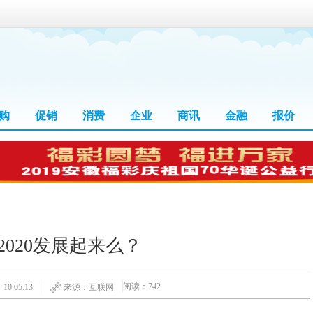
购
促销
消费
企业
商讯
金融
报价
2020发展起来么？
阅读：742
10:05:13
来源：互联网