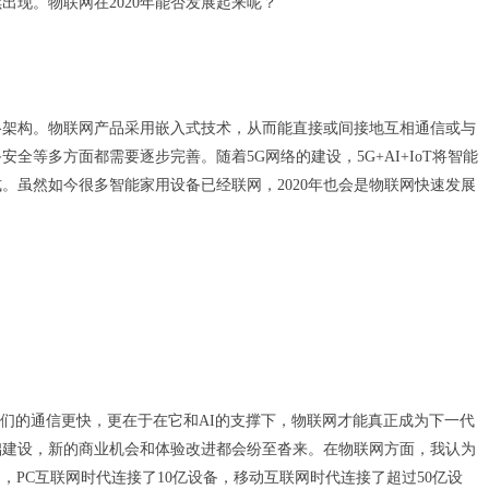
现。物联网在2020年能否发展起来呢？
络架构。物联网产品采用嵌入式技术，从而能直接或间接地互相通信或与
等多方面都需要逐步完善。随着5G网络的建设，5G+AI+IoT将智能
。虽然如今很多智能家用设备已经联网，2020年也会是物联网快速发展
我们的通信更快，更在于在它和AI的支撑下，物联网才能真正成为下一代
础建设，新的商业机会和体验改进都会纷至沓来。在物联网方面，我认为
网，PC互联网时代连接了10亿设备，移动互联网时代连接了超过50亿设