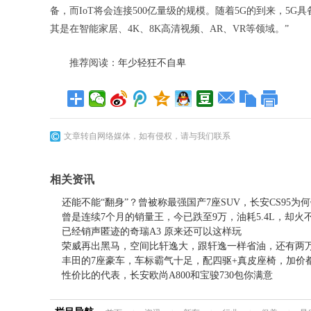
备，而IoT将会连接500亿量级的规模。随着5G的到来，
其是在智能家居、4K、8K高清视频、AR、VR等领域。”
推荐阅读：
年少轻狂不自卑
文章转自网络媒体，如有侵权，请与我们联系
相关资讯
还能不能“翻身”？曾被称最强国产7座SUV，长安CS95为
曾是连续7个月的销量王，今已跌至9万，油耗5.4L，却火
已经销声匿迹的奇瑞A3 原来还可以这样玩
荣威再出黑马，空间比轩逸大，跟轩逸一样省油，还有两
丰田的7座豪车，车标霸气十足，配四驱+真皮座椅，加价
性价比的代表，长安欧尚A800和宝骏730包你满意