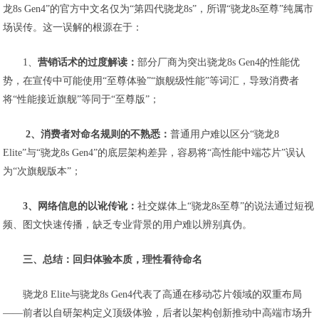
龙8s Gen4”的官方中文名仅为“第四代骁龙8s”，所谓“骁龙8s至尊”纯属市
场误传。这一误解的根源在于：
1、
营销话术的过度解读：
部分厂商为突出骁龙8s Gen4的性能优
势，在宣传中可能使用“至尊体验”“旗舰级性能”等词汇，导致消费者
将“性能接近旗舰”等同于“至尊版”；
2、消费者对命名规则的不熟悉：
普通用户难以区分“骁龙8
Elite”与“骁龙8s Gen4”的底层架构差异，容易将“高性能中端芯片”误认
为“次旗舰版本”；
3、网络信息的以讹传讹：
社交媒体上“骁龙8s至尊”的说法通过短视
频、图文快速传播，缺乏专业背景的用户难以辨别真伪。
三、总结：回归体验本质，理性看待命名
骁龙8 Elite与骁龙8s Gen4代表了高通在移动芯片领域的双重布局
——前者以自研架构定义顶级体验，后者以架构创新推动中高端市场升