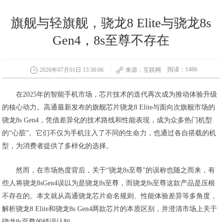
旗舰与轻旗舰，骁龙8 Elite与骁龙8s
Gen4，8s至尊不存在
阅读：1486
2026年07月01日 13:30:06
来源：互联网
在2025年的智能手机市场，芯片技术的迭代再次成为推动体验升级
的核心动力。高通最新发布的旗舰芯片骁龙8 Elite与面向次旗舰市场的
骁龙8s Gen4，凭借差异化的技术路线和性能表现，成为众多热门机型
的“心脏”。它们不仅为手机注入了不同的生命力，也通过各自搭载的机
型，为消费者提供了多样化的选择。
然而，在市场热度背后，关于“骁龙8s至尊”的误称也随之而来，有
些人将骁龙8sGen4误以为是骁龙8s至尊，而骁龙8s至尊这款产品是压根
不存在的。本文就从高通骁龙芯片命名规则、性能体验差异等多角度，
解析骁龙8 Elite和骁龙8s Gen4两款芯片的本质区别，并澄清市场上关于
骁龙8s至尊的错误认知。