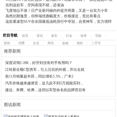
吉利这款车，空间表现不错，还省油
飞度地位不保！日产全新玛驰内外提升明显，又是一台实力小车
虽然比朗逸贵，但终端优惠幅度大，价格接近，竞比有看点
这款紧凑型SUV在全国最低油耗排行中夺冠，合资神车，实力强悍
栏目导航
首页
|
资讯
|
新车
|
行业
|
保养
|
导购
|
促销
|
消费
|
企业
|
商讯
|
金融
|
报价
|
二手车
推荐新闻
·
深度试驾C-HR，好开到没有对手有用吗？
·
江铃新全顺C型房车，引人注目的外观，开出去就
·
前11月销量超丰田，同比增长5.3%，广本2
·
汽车价格越来越便宜，这几款不到5万就能买到，
·
捷达、奔腾、哈弗，这些以车型命名的品牌背后有
图说新闻