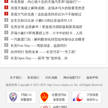
1
外表美丽，内心戏十足的天逸汽车和“姐姐们”一
2
浪漫天逸碰上麻辣成都，这场冰与火的较量竟然意
3
美观大气价实惠！这款超高性价比SUV不能错过
4
女车主秋日出游 小鹏G3i和比亚迪宋PLUS
5
生而全球 品质豪华！星途揽月国际版刷新高端舒
6
开瑞小象EV即将重磅上市，小卡中的轻卡，人民
7
一汽集团门欣：解码数智化转型如何推动企业蝶变
8
长安Free Day——驾驭深蓝，益路同行
9
伙伴同行 智胜未来 ——长安汽车“一号工程“
10
长安Open Day——探寻“智”造科技，伙
关于我们
|
联系我们
|
XML地图
|
网站地图
TXT
|
版权声明
版权所有 Copyright © 2015-2019 http://www.cdautos.cn Inc. All Rights Reserved