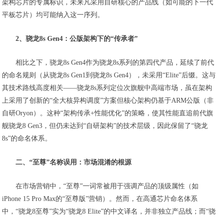
架构芯片的专属标识，未来凡采用自研核心的产品线（如可能的下一代
平板芯片）均可能纳入这一序列。
2、骁龙8s Gen4：公版架构下的“传承者”
相比之下，骁龙8s Gen4作为骁龙8s系列的第四代产品，延续了前代
的命名规则（从骁龙8s Gen1到骁龙8s Gen4），未采用“Elite”后缀。这与
其技术路线高度相关——骁龙8s系列定位次旗舰中高端市场，虽在架构
上采用了创新的“全大核异构调度”方案但核心架构仍基于ARM公版（非
自研Oryon）。这种“架构传承+性能优化”的策略，使其性能直追前代旗
舰骁龙8 Gen3，但仍未达到“自研架构”的技术层级，因此保留了“骁龙
8s”的命名体系。
二、“至尊”名称误用：市场混淆的根源
在市场营销中，“至尊”一词常被用于强调产品的顶级属性（如
iPhone 15 Pro Max的“至尊版”营销）。然而，在高通芯片命名体系
中，“骁龙8至尊”实为“骁龙8 Elite”的中文译名，并非独立产品线；而“骁