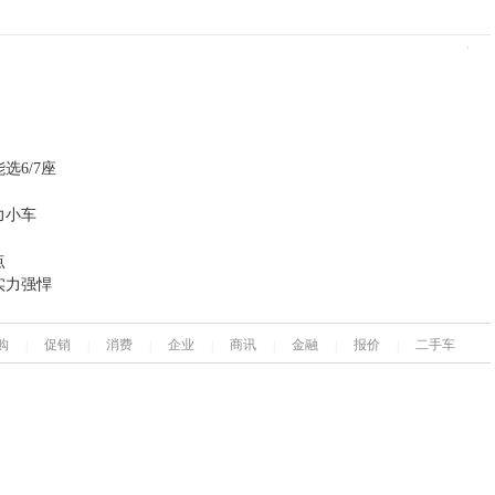
选6/7座
力小车
点
实力强悍
购
|
促销
|
消费
|
企业
|
商讯
|
金融
|
报价
|
二手车