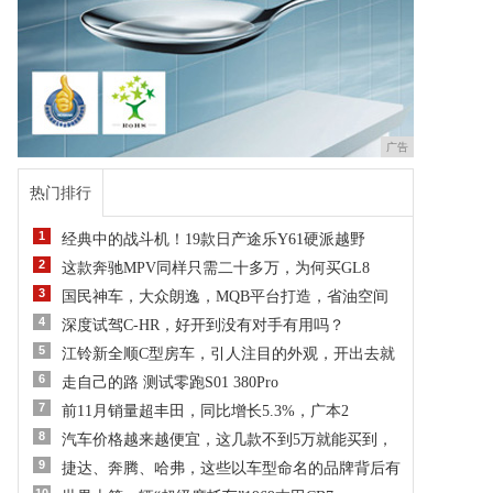
广告
热门排行
1
经典中的战斗机！19款日产途乐Y61硬派越野
2
这款奔驰MPV同样只需二十多万，为何买GL8
3
国民神车，大众朗逸，MQB平台打造，省油空间
4
深度试驾C-HR，好开到没有对手有用吗？
5
江铃新全顺C型房车，引人注目的外观，开出去就
6
走自己的路 测试零跑S01 380Pro
7
前11月销量超丰田，同比增长5.3%，广本2
8
汽车价格越来越便宜，这几款不到5万就能买到，
9
捷达、奔腾、哈弗，这些以车型命名的品牌背后有