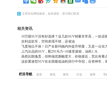
文章转自网络媒体，如有侵权，请与我们联系
相关资讯
10万级SUV没有好选择？这几款SUV销量非常高，一款还能
吉利这款车，空间表现不错，还省油
飞度地位不保！日产全新玛驰内外提升明显，又是一台实
上汽出品的SUV，配291马力+10速变速箱，油耗1.3L
虽然比朗逸贵，但终端优惠幅度大，价格接近，竞比有看
这款紧凑型SUV在全国最低油耗排行中夺冠，合资神车，
栏目导航
首页
|
资讯
|
新车
|
行业
|
保养
|
导