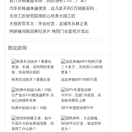
·
前11月销量超丰田，同比增长5.3%，广本2
·
汽车价格越来越便宜，这几款不到5万就能买到，
·
元培工匠研究院用匠心培养大国工匠
·
大指挥官车主：学会欣赏，这城市丛林之美
·
阿娇被问陈冠希纪录片 艳照门全套照片流出
图说新闻
韩系车没技术？看看比亚
这款奔驰MPV同样只需
经典中的战斗机！19款
MPV年度投诉榜TOP