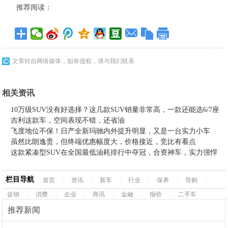
推荐阅读：
文章转自网络媒体，如有侵权，请与我们联系
相关资讯
10万级SUV没有好选择？这几款SUV销量非常高，一款还能选6/7座
吉利这款车，空间表现不错，还省油
飞度地位不保！日产全新玛驰内外提升明显，又是一台实力小车
虽然比朗逸贵，但终端优惠幅度大，价格接近，竞比有看点
这款紧凑型SUV在全国最低油耗排行中夺冠，合资神车，实力强悍
栏目导航
首页
|
资讯
|
新车
|
行业
|
保养
|
导购
|
促销
|
消费
|
企业
|
商讯
|
金融
|
报价
|
二手车
推荐新闻