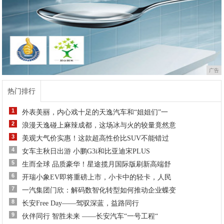
广告
热门排行
1
外表美丽，内心戏十足的天逸汽车和“姐姐们”一
2
浪漫天逸碰上麻辣成都，这场冰与火的较量竟然意
3
美观大气价实惠！这款超高性价比SUV不能错过
4
女车主秋日出游 小鹏G3i和比亚迪宋PLUS
5
生而全球 品质豪华！星途揽月国际版刷新高端舒
6
开瑞小象EV即将重磅上市，小卡中的轻卡，人民
7
一汽集团门欣：解码数智化转型如何推动企业蝶变
8
长安Free Day——驾驭深蓝，益路同行
9
伙伴同行 智胜未来 ——长安汽车“一号工程“