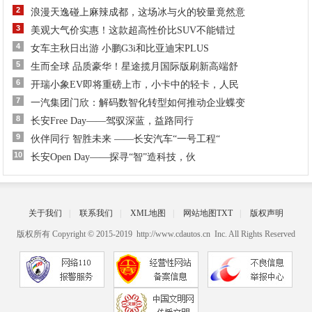
2
浪漫天逸碰上麻辣成都，这场冰与火的较量竟然意
3
美观大气价实惠！这款超高性价比SUV不能错过
4
女车主秋日出游 小鹏G3i和比亚迪宋PLUS
5
生而全球 品质豪华！星途揽月国际版刷新高端舒
6
开瑞小象EV即将重磅上市，小卡中的轻卡，人民
7
一汽集团门欣：解码数智化转型如何推动企业蝶变
8
长安Free Day——驾驭深蓝，益路同行
9
伙伴同行 智胜未来 ——长安汽车“一号工程“
10
长安Open Day——探寻“智”造科技，伙
关于我们
|
联系我们
|
XML地图
|
网站地图
TXT
|
版权声明
版权所有 Copyright © 2015-2019 http://www.cdautos.cn Inc. All Rights Reserved