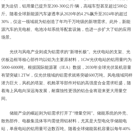
更为迫切，铝用量已提升至200-300公斤/辆，高端车型甚至超过500公
斤。随着全球新能源汽车渗透率从2020年的4.2%飙升至2024年的超过
30%，仅这一领域就为铝创造了年均千万吨级的新增需求。此外，新能
源汽车的充电桩、电池冷却系统等配套设施，也进一步扩大了铝的应用
场景。
光伏与风电产业则成为铝需求的“新增长极”。光伏电站的支架、光
伏板边框等核心部件均以铝为主要原材料，1GW光伏电站的铝用量约为
5000-6000吨。根据国际能源署（IEA）数据，2030年全球光伏装机容量
有望突破1.2TW，仅光伏领域的铝需求就将突破600万吨。风电领域同样
潜力巨大，风机的塔架、机舱罩等部件对铝的高强度合金需求旺盛，随
着海上风电向深远海发展，耐腐蚀性更强的铝合金将迎来更大用量空
间。
储能产业的崛起则为铝需求打开了“增量空间”。储能系统的外壳、
散热部件、电极集流体等均需使用铝材料，尤其是大型电化学储能电
站，单座电站的铝用量可达数百吨。随着全球储能装机容量以每年40%