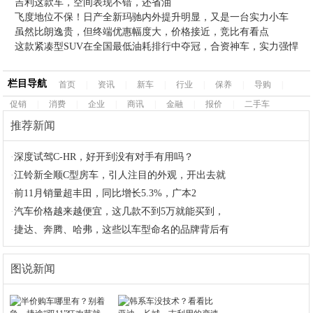
吉利这款车，空间表现不错，还省油
飞度地位不保！日产全新玛驰内外提升明显，又是一台实力小车
虽然比朗逸贵，但终端优惠幅度大，价格接近，竞比有看点
这款紧凑型SUV在全国最低油耗排行中夺冠，合资神车，实力强悍
栏目导航
首页
|
资讯
|
新车
|
行业
|
保养
|
导购
|
促销
|
消费
|
企业
|
商讯
|
金融
|
报价
|
二手车
推荐新闻
·
深度试驾C-HR，好开到没有对手有用吗？
·
江铃新全顺C型房车，引人注目的外观，开出去就
·
前11月销量超丰田，同比增长5.3%，广本2
·
汽车价格越来越便宜，这几款不到5万就能买到，
·
捷达、奔腾、哈弗，这些以车型命名的品牌背后有
图说新闻