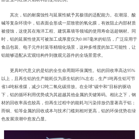
其次，铝的耐腐蚀性与延展性赋予其极强的适配能力。在潮湿、酸
碱等复杂环境中，铝表面会形成一层致密的氧化膜，有效阻止内部材质
被侵蚀，这使其在海洋工程、建筑幕墙等领域的使用寿命远超钢材。同
时，铝的延展性使其可被加工成厚度仅为0.007毫米的铝箔，广泛应用于
食品包装、电子元件封装等精细化场景，这种多维度的加工可能性，让
铝能够适配从宏观结构件到微观元器件的全场景需求。
更具时代意义的是铝的全生命周期环保属性。铝的回收率高达95%
以上，且再生铝的生产能耗仅为原生铝的5%左右，生产1吨再生铝可节
省14吨标准煤，减少12吨二氧化碳排放。在全球“碳中和”目标的驱动
下，铝的循环利用优势成为其超越其他金属的关键筹码。相比之下，钢
材的回收率虽也较高，但再生过程中的能耗与污染排放仍显著高于铝；
而铜、铅等金属的回收成本与技术门槛则相对更高，铝的环保优势在绿
色发展浪潮中愈发凸显。