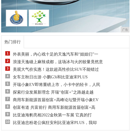
广告
热门排行
1
外表美丽，内心戏十足的天逸汽车和“姐姐们”一
2
浪漫天逸碰上麻辣成都，这场冰与火的较量竟然意
3
美观大气价实惠！这款超高性价比SUV不能错过
4
女车主秋日出游 小鹏G3i和比亚迪宋PLUS
5
开瑞小象EV即将重磅上市，小卡中的轻卡，人民
6
探索行业发展新理念 开瑞“创富+”之路越走越
7
商用车新能源首届创富+高峰论坛暨开瑞小象EV
8
创富有道 共富前行 商用车新能源首届创富+高
9
比亚迪海豹亮相2022金秋第一车展 它真的打
10
比亚迪忠粉老公疯狂安利比亚迪宋PLUS，我却