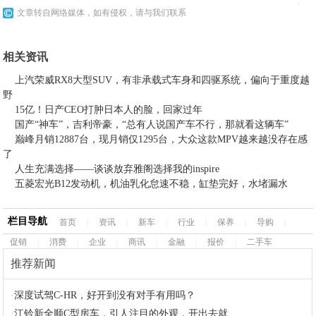
文章转自网络媒体，如有侵权，请与我们联系
相关资讯
上汽荣威RX8大型SUV，有非承载式车身和四驱系统，偏向于重度越
野
15亿！日产CEO打肿日本人的脸，回家过年
国产“神车”，吉利帝豪，“总有人说国产车不行，那就看这辆车”
巅峰月销12887台，现月销仅1295台，大众这款MPV越来越没存在感
了
人生充满选择——谈谈放弃雅阁选择我的inspire
五菱宏光B12发动机，机油乳化怠速不稳，缸垫完好，水堵漏水
栏目导航
首页
|
资讯
|
新车
|
行业
|
保养
|
导购
|
促销
|
消费
|
企业
|
商讯
|
金融
|
报价
|
二手车
推荐新闻
·
深度试驾C-HR，好开到没有对手有用吗？
·
江铃新全顺C型房车，引人注目的外观，开出去就