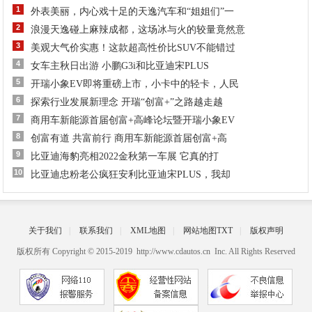
1
外表美丽，内心戏十足的天逸汽车和“姐姐们”一
2
浪漫天逸碰上麻辣成都，这场冰与火的较量竟然意
3
美观大气价实惠！这款超高性价比SUV不能错过
4
女车主秋日出游 小鹏G3i和比亚迪宋PLUS
5
开瑞小象EV即将重磅上市，小卡中的轻卡，人民
6
探索行业发展新理念 开瑞“创富+”之路越走越
7
商用车新能源首届创富+高峰论坛暨开瑞小象EV
8
创富有道 共富前行 商用车新能源首届创富+高
9
比亚迪海豹亮相2022金秋第一车展 它真的打
10
比亚迪忠粉老公疯狂安利比亚迪宋PLUS，我却
关于我们
|
联系我们
|
XML地图
|
网站地图
TXT
|
版权声明
版权所有 Copyright © 2015-2019 http://www.cdautos.cn Inc. All Rights Reserved