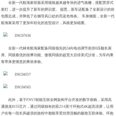
全新一代航海家前脸采用规格越来越夸张的进气格栅，搭配贯穿式
射灯，进一步提升了新车的辨识度。 据悉，新车还配备了全新设计的前
包围总成，并降低了右侧导风口处的亮蓝色饰条。 车身侧面，全新一代
航海家采用了更加年轻化的造型设计，风格更加稳重。
全新一代林肯航海家配备同级领先的24向电动调节前排0压舰长座
席、同级最优的按摩功能、傲视同级的超宽大后排美式沙发，为车内乘
客带来更惬意的乘坐体验。
此外，基于FNV3智能互联全网架构平台开发的数字座舱，采用高
通骁龙8155芯片，通过同级独有的双23.6英寸环抱式4K超高清屏，让用
户在每一段长风破浪的旅程中都能享受丝滑流畅的极致互联体验。环抱