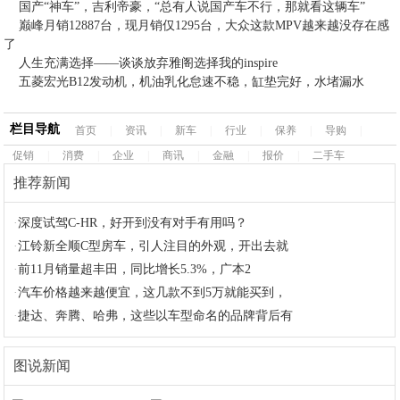
国产“神车”，吉利帝豪，“总有人说国产车不行，那就看这辆车”
巅峰月销12887台，现月销仅1295台，大众这款MPV越来越没存在感
了
人生充满选择——谈谈放弃雅阁选择我的inspire
五菱宏光B12发动机，机油乳化怠速不稳，缸垫完好，水堵漏水
栏目导航
首页
|
资讯
|
新车
|
行业
|
保养
|
导购
|
促销
|
消费
|
企业
|
商讯
|
金融
|
报价
|
二手车
推荐新闻
·
深度试驾C-HR，好开到没有对手有用吗？
·
江铃新全顺C型房车，引人注目的外观，开出去就
·
前11月销量超丰田，同比增长5.3%，广本2
·
汽车价格越来越便宜，这几款不到5万就能买到，
·
捷达、奔腾、哈弗，这些以车型命名的品牌背后有
图说新闻