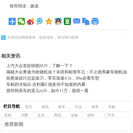
推荐阅读：
旗龙
文章转自网络媒体，如有侵权，请与我们联系
相关资讯
上汽大众首款轿跑SUV，了解一下？
揭秘大众奥迪为啥烧机油？丰田和标致车主：不止德系豪车烧机油
前奥迪设计总监操刀，零百加速4.5s，30w必看车型
车标的冷知识 吉利最6 很多你不知道的内幕
曾经韩系车的宠儿ix35，如今11万，值得一看
栏目导航
首页
|
资讯
|
新车
|
行业
|
保养
|
导购
|
促销
|
消费
|
企业
|
商讯
|
金融
|
报价
|
二手车
推荐新闻