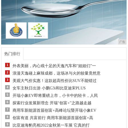
广告
热门排行
1
外表美丽，内心戏十足的天逸汽车和“姐姐们”一
2
浪漫天逸碰上麻辣成都，这场冰与火的较量竟然意
3
美观大气价实惠！这款超高性价比SUV不能错过
4
女车主秋日出游 小鹏G3i和比亚迪宋PLUS
5
开瑞小象EV即将重磅上市，小卡中的轻卡，人民
6
探索行业发展新理念 开瑞“创富+”之路越走越
7
商用车新能源首届创富+高峰论坛暨开瑞小象EV
8
创富有道 共富前行 商用车新能源首届创富+高
9
比亚迪海豹亮相2022金秋第一车展 它真的打