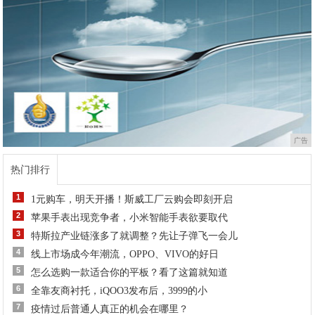
广告
热门排行
1
1元购车，明天开播！斯威工厂云购会即刻开启
2
苹果手表出现竞争者，小米智能手表欲要取代
3
特斯拉产业链涨多了就调整？先让子弹飞一会儿
4
线上市场成今年潮流，OPPO、VIVO的好日
5
怎么选购一款适合你的平板？看了这篇就知道
6
全靠友商衬托，iQOO3发布后，3999的小
7
疫情过后普通人真正的机会在哪里？