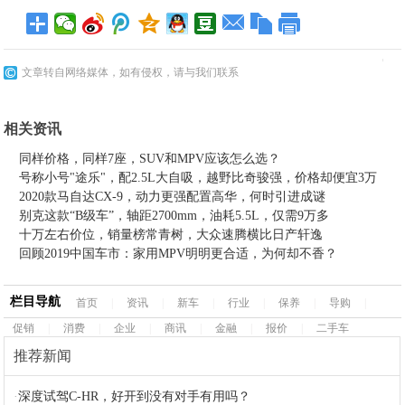
文章转自网络媒体，如有侵权，请与我们联系
相关资讯
同样价格，同样7座，SUV和MPV应该怎么选？
号称小号"途乐"，配2.5L大自吸，越野比奇骏强，价格却便宜3万
2020款马自达CX-9，动力更强配置高华，何时引进成谜
别克这款“B级车”，轴距2700mm，油耗5.5L，仅需9万多
十万左右价位，销量榜常青树，大众速腾横比日产轩逸
回顾2019中国车市：家用MPV明明更合适，为何却不香？
栏目导航
首页
|
资讯
|
新车
|
行业
|
保养
|
导购
|
促销
|
消费
|
企业
|
商讯
|
金融
|
报价
|
二手车
推荐新闻
·
深度试驾C-HR，好开到没有对手有用吗？