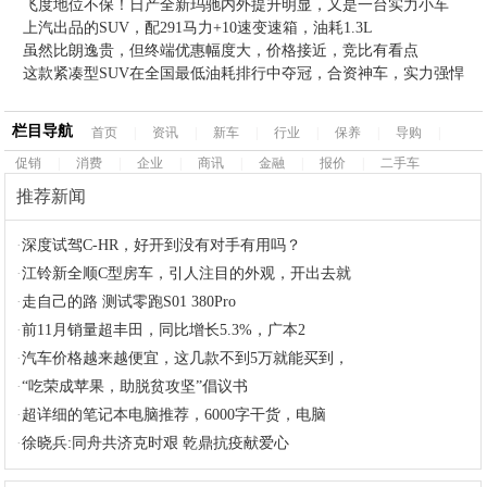
飞度地位不保！日产全新玛驰内外提升明显，又是一台实力小车
上汽出品的SUV，配291马力+10速变速箱，油耗1.3L
虽然比朗逸贵，但终端优惠幅度大，价格接近，竞比有看点
这款紧凑型SUV在全国最低油耗排行中夺冠，合资神车，实力强悍
栏目导航
首页
|
资讯
|
新车
|
行业
|
保养
|
导购
|
促销
|
消费
|
企业
|
商讯
|
金融
|
报价
|
二手车
推荐新闻
·
深度试驾C-HR，好开到没有对手有用吗？
·
江铃新全顺C型房车，引人注目的外观，开出去就
·
走自己的路 测试零跑S01 380Pro
·
前11月销量超丰田，同比增长5.3%，广本2
·
汽车价格越来越便宜，这几款不到5万就能买到，
·
“吃荣成苹果，助脱贫攻坚”倡议书
·
超详细的笔记本电脑推荐，6000字干货，电脑
·
徐晓兵:同舟共济克时艰 乾鼎抗疫献爱心