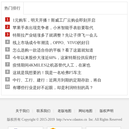
热门排行
1
1元购车，明天开播！斯威工厂云购会即刻开启
2
苹果手表出现竞争者，小米智能手表欲要取代
3
特斯拉产业链涨多了就调整？先让子弹飞一会儿
4
线上市场成今年潮流，OPPO、VIVO的好日
5
怎么选购一款适合你的平板？看了这篇就知道
6
今年以来股价大涨近60%，这家特斯拉供应商打
7
疫情期间4KMILES让机器替代人工，在家也
8
这就是我想要的！我是一名哈弗F5车主
9
中行、工行、建行：近两月到期的定期存款，将自
10
有哪些行业是好不起眼，却是利润特别的高？
关于我们
|
联系我们
|
老版地图
|
网站地图
|
版权声明
版权所有 Copyright © 2015-2019 http://www.cdautos.cn Inc. All Rights Reserved