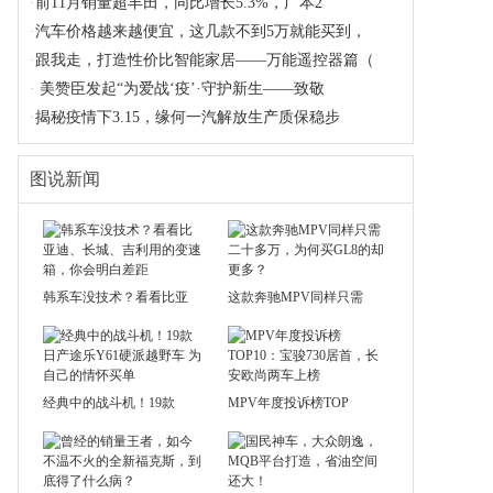
·
前11月销量超丰田，同比增长5.3%，广本2
·
汽车价格越来越便宜，这几款不到5万就能买到，
·
跟我走，打造性价比智能家居——万能遥控器篇（
·
美赞臣发起“为爱战‘疫’·守护新生——致敬
·
揭秘疫情下3.15，缘何一汽解放生产质保稳步
图说新闻
韩系车没技术？看看比亚
这款奔驰MPV同样只需
经典中的战斗机！19款
MPV年度投诉榜TOP