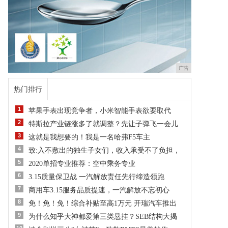
广告
热门排行
1
苹果手表出现竞争者，小米智能手表欲要取代
2
特斯拉产业链涨多了就调整？先让子弹飞一会儿
3
这就是我想要的！我是一名哈弗F5车主
4
致:入不敷出的独生子女们，收入承受不了负担，
5
2020单招专业推荐：空中乘务专业
6
3.15质量保卫战 一汽解放责任先行缔造领跑
7
商用车3.15服务品质提速，一汽解放不忘初心
8
免！免！免！综合补贴至高1万元 开瑞汽车推出
9
为什么知乎大神都爱第三类悬挂？SEB结构大揭