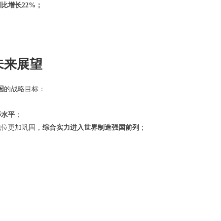
同比增长22%；
未来展望
国
的战略目标：
等水平
；
地位更加巩固，
综合实力进入世界制造强国前列
；