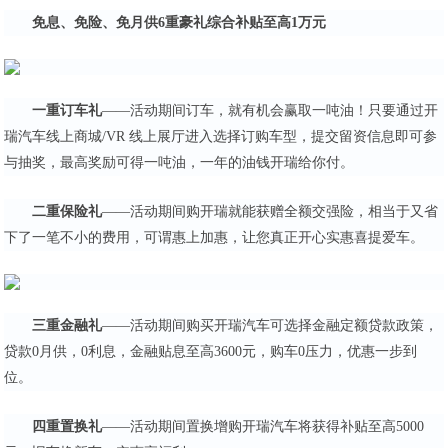
免息、免险、免月供6重豪礼综合补贴至高1万元
一重订车礼
——活动期间订车，就有机会赢取一吨油！只要通过开
瑞汽车线上商城/VR 线上展厅进入选择订购车型，提交留资信息即可参
与抽奖，最高奖励可得一吨油，一年的油钱开瑞给你付。
二重保险礼
——活动期间购开瑞就能获赠全额交强险，相当于又省
下了一笔不小的费用，可谓惠上加惠，让您真正开心实惠喜提爱车。
三重金融礼
——活动期间购买开瑞汽车可选择金融定额贷款政策，
贷款0月供，0利息，金融贴息至高3600元，购车0压力，优惠一步到
位。
四重置换礼
——活动期间置换增购开瑞汽车将获得补贴至高5000