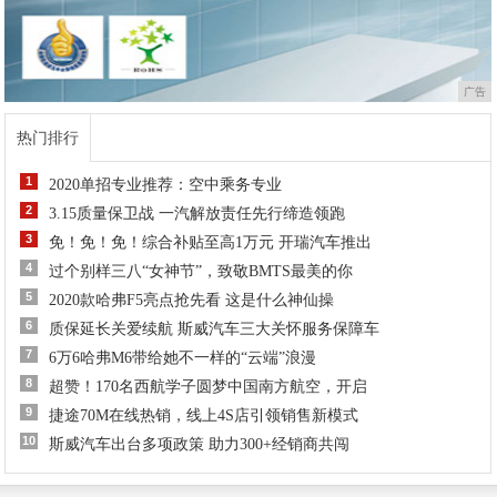
广告
热门排行
1
2020单招专业推荐：空中乘务专业
2
3.15质量保卫战 一汽解放责任先行缔造领跑
3
免！免！免！综合补贴至高1万元 开瑞汽车推出
4
过个别样三八“女神节”，致敬BMTS最美的你
5
2020款哈弗F5亮点抢先看 这是什么神仙操
6
质保延长关爱续航 斯威汽车三大关怀服务保障车
7
6万6哈弗M6带给她不一样的“云端”浪漫
8
超赞！170名西航学子圆梦中国南方航空，开启
9
捷途70M在线热销，线上4S店引领销售新模式
10
斯威汽车出台多项政策 助力300+经销商共闯