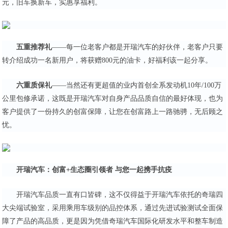
元，旧车换新车，实惠享福利。
五重推荐礼
——每一位老客户都是开瑞汽车的好伙伴，老客户只要
转介绍成功一名新用户，将获赠800元的油卡，好福利该一起分享。
六重质保礼
——当然还有更超值的业内首创全系发动机10年/100万
公里包修承诺，这既是开瑞汽车对自身产品品质自信的最好体现，也为
客户提供了一份持久的创富保障，让您在创富路上一路驰骋，无后顾之
忧。
开瑞汽车：创富+生态圈引领者 与您一起携手抗疫
开瑞汽车品质一直有口皆碑，这不仅得益于开瑞汽车依托的奇瑞四
大尖端试验室，采用乘用车级别的品控体系，通过先进试验测试全面保
障了产品的高品质，更是因为凭借奇瑞汽车国际化研发水平和整车制造