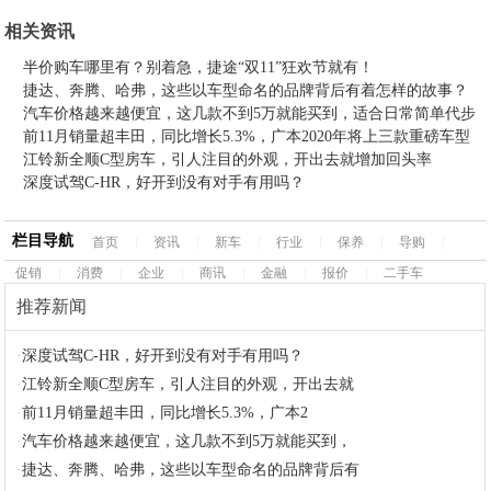
相关资讯
半价购车哪里有？别着急，捷途“双11”狂欢节就有！
捷达、奔腾、哈弗，这些以车型命名的品牌背后有着怎样的故事？
汽车价格越来越便宜，这几款不到5万就能买到，适合日常简单代步
前11月销量超丰田，同比增长5.3%，广本2020年将上三款重磅车型
江铃新全顺C型房车，引人注目的外观，开出去就增加回头率
深度试驾C-HR，好开到没有对手有用吗？
栏目导航
首页
|
资讯
|
新车
|
行业
|
保养
|
导购
|
促销
|
消费
|
企业
|
商讯
|
金融
|
报价
|
二手车
推荐新闻
·
深度试驾C-HR，好开到没有对手有用吗？
·
江铃新全顺C型房车，引人注目的外观，开出去就
·
前11月销量超丰田，同比增长5.3%，广本2
·
汽车价格越来越便宜，这几款不到5万就能买到，
·
捷达、奔腾、哈弗，这些以车型命名的品牌背后有