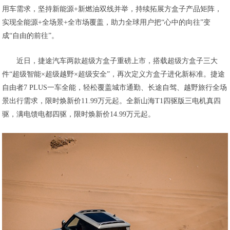
用车需求，坚持新能源+新燃油双线并举，持续拓展方盒子产品矩阵，
实现全能源+全场景+全市场覆盖，助力全球用户把“心中的向往”变
成“自由的前往”。
近日，捷途汽车两款超级方盒子重磅上市，搭载超级方盒子三大
件“超级智能×超级越野×超级安全”，再次定义方盒子进化新标准。捷途
自由者7 PLUS一车全能，轻松覆盖城市通勤、长途自驾、越野旅行全场
景出行需求，限时焕新价11.99万元起。全新山海T1四驱版三电机真四
驱，满电馈电都四驱，限时焕新价14.99万元起。