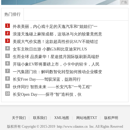
广告
热门排行
1
外表美丽，内心戏十足的天逸汽车和“姐姐们”一
2
浪漫天逸碰上麻辣成都，这场冰与火的较量竟然意
3
美观大气价实惠！这款超高性价比SUV不能错过
4
女车主秋日出游 小鹏G3i和比亚迪宋PLUS
5
生而全球 品质豪华！星途揽月国际版刷新高端舒
6
开瑞小象EV即将重磅上市，小卡中的轻卡，人民
7
一汽集团门欣：解码数智化转型如何推动企业蝶变
8
长安Free Day——驾驭深蓝，益路同行
9
伙伴同行 智胜未来 ——长安汽车“一号工程“
10
长安Open Day——探寻“智”造科技，伙
关于我们
|
联系我们
|
XML地图
|
网站地图
TXT
|
版权声明
版权所有 Copyright © 2015-2019 http://www.cdautos.cn Inc. All Rights Reserved