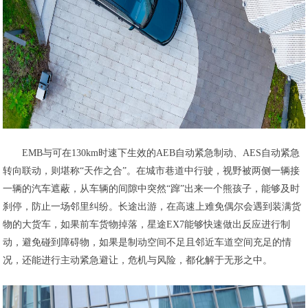
EMB与可在130km时速下生效的AEB自动紧急制动、AES自动紧急
转向联动，则堪称“天作之合”。在城市巷道中行驶，视野被两侧一辆接
一辆的汽车遮蔽，从车辆的间隙中突然“蹿”出来一个熊孩子，能够及时
刹停，防止一场邻里纠纷。长途出游，在高速上难免偶尔会遇到装满货
物的大货车，如果前车货物掉落，星途EX7能够快速做出反应进行制
动，避免碰到障碍物，如果是制动空间不足且邻近车道空间充足的情
况，还能进行主动紧急避让，危机与风险，都化解于无形之中。