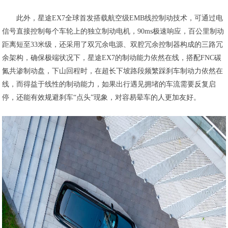
此外，星途EX7全球首发搭载航空级EMB线控制动技术，可通过电
信号直接控制每个车轮上的独立制动电机，90ms极速响应，百公里制动
距离短至33米级，还采用了双冗余电源、双腔冗余控制器构成的三路冗
余架构，确保极端状况下，星途EX7的制动能力依然在线，搭配FNC碳
氮共渗制动盘，下山回程时，在超长下坡路段频繁踩刹车制动力依然在
线，而得益于线性的制动能力，如果出行遇见拥堵的车流需要反复启
停，还能有效规避刹车“点头”现象，对容易晕车的人更加友好。