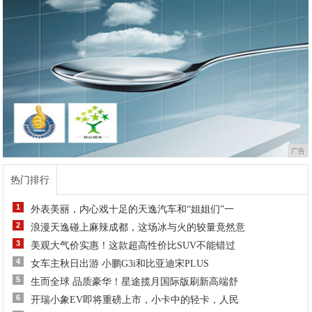
广告
热门排行
1
外表美丽，内心戏十足的天逸汽车和“姐姐们”一
2
浪漫天逸碰上麻辣成都，这场冰与火的较量竟然意
3
美观大气价实惠！这款超高性价比SUV不能错过
4
女车主秋日出游 小鹏G3i和比亚迪宋PLUS
5
生而全球 品质豪华！星途揽月国际版刷新高端舒
6
开瑞小象EV即将重磅上市，小卡中的轻卡，人民