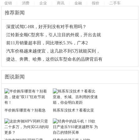
促销
|
消费
|
企业
|
商讯
|
金融
|
报价
|
二手车
推荐新闻
·
深度试驾C-HR，好开到没有对手有用吗？
·
江铃新全顺C型房车，引人注目的外观，开出去就
·
前11月销量超丰田，同比增长5.3%，广本2
·
汽车价格越来越便宜，这几款不到5万就能买到，
·
捷达、奔腾、哈弗，这些以车型命名的品牌背后有
图说新闻
半价购车哪里有？别着急
韩系车没技术？看看比亚