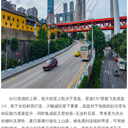
出行质感的上限，很大程度上取决于底盘。星途EX7搭载飞鱼底盘
3.0，基于全铝材质打造，大幅减轻簧下重量，底盘对于地面的起伏变化
响应能力显著提升，同时集成双叉臂前悬+五连杆后悬，带来更为充分
的侧向支撑性，夏日避暑行驶在上山路，难免遇到连续的弯道，可有效