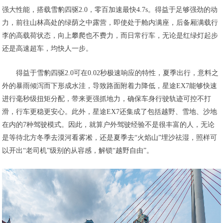
强大性能，搭载雪豹四驱2.0，零百加速最快4.7s。得益于足够强劲的动
力，前往山林高处的绿荫之中露营，即使处于舱内满座，后备厢满载行
李的高载荷状态，向上攀爬也不费力，而日常行车，无论是红绿灯起步
还是高速超车，均快人一步。
得益于雪豹四驱2.0可在0.02秒极速响应的特性，夏季出行，意料之
外的暴雨倾泻而下形成水洼，导致路面附着力降低，星途EX7能够快速
进行毫秒级扭矩分配，带来更强抓地力，确保车身行驶轨迹可控不打
滑，行车更稳更安心。此外，星途EX7还集成了包括越野、雪地、沙地
在内的7种驾驶模式。因此，就算户外驾驶经验不是很丰富的人，无论
是等待北方冬季去漠河看雾凇，还是夏季去“火焰山”埋沙祛湿，照样可
以开出“老司机”级别的从容感，解锁“越野自由”。