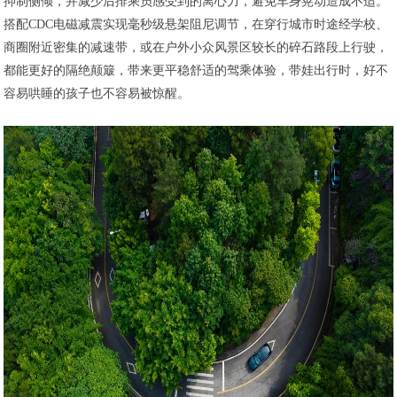
抑制侧倾，并减少后排乘员感受到的离心力，避免车身晃动造成不适。
搭配CDC电磁减震实现毫秒级悬架阻尼调节，在穿行城市时途经学校、
商圈附近密集的减速带，或在户外小众风景区较长的碎石路段上行驶，
都能更好的隔绝颠簸，带来更平稳舒适的驾乘体验，带娃出行时，好不
容易哄睡的孩子也不容易被惊醒。