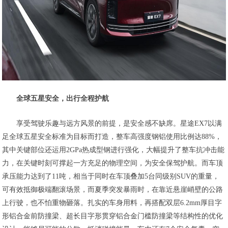
全球五星安全，出行全程护航
享受驾驶乐趣与远方风景的前提，是安全感不缺席。星途EX7以满
足全球五星安全标准为目标而打造，整车高强度钢铝使用比例达88%，
其中关键部位还运用2GPa热成型钢进行强化，大幅提升了整车抗冲击能
力，在关键时刻可撑起一方充足的物理空间，为安全保驾护航。而车顶
承压能力达到了11吨，相当于同时在车顶叠加5台同级别SUV的重量，
可有效抵御极端翻滚场景，而夏季突发暴雨时，在靠近悬崖峭壁的公路
上行驶，也不怕重物砸落。扎实的车身用料，再搭配双层6.2mm厚目字
形铝合金前防撞梁、超长目字形贯穿铝合金门槛防撞梁等结构性的优化