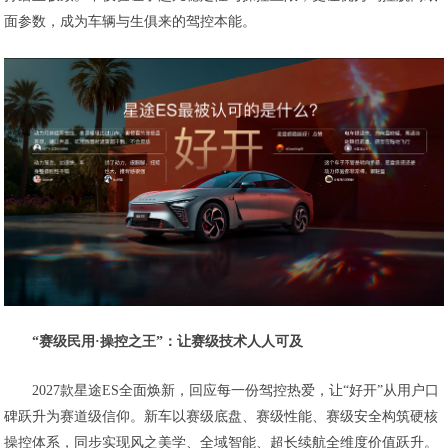
面参数，成为车辆与生俱来的驾控本能。
“
赛级民用
·
操控之王
”
：
让赛级技术人人可及
2027款星途ES全面焕新，回应每一份驾控热爱，让“好开”从用户口
碑跃升为赛道级信仰。新车以赛级底盘、赛级性能、赛级安全构筑硬核
操控体系，同步实现风之美学、全域智能、超长续航全维度价值跃升。