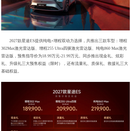
2027款星途ES提供纯电+增程双动力选择，共推出三款车型：增程
302Max激光雷达版、增程255 Ultra四驱激光雷达版、纯电860 Max激光
雷达版，预售指导价为18.99万元-21.99万元。同步推出现金礼、炫彩
礼、升级礼三大预售权益（限时），还有流量礼、质保礼、救援礼三大
基础权益。