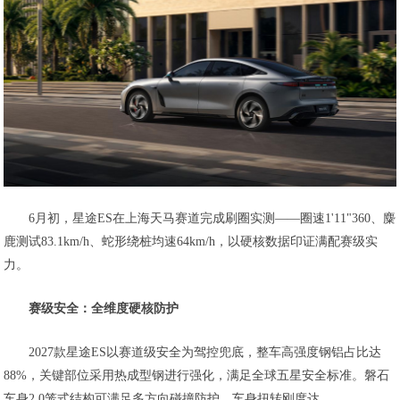
6月初，星途ES在上海天马赛道完成刷圈实测——圈速1'11"360、麋
鹿测试83.1km/h、蛇形绕桩均速64km/h，以硬核数据印证满配赛级实
力。
赛级安全：全维度硬核防护
2027款星途ES以赛道级安全为驾控兜底，整车高强度钢铝占比达
88%，关键部位采用热成型钢进行强化，满足全球五星安全标准。磐石
车身2.0笼式结构可满足多方向碰撞防护，车身扭转刚度达