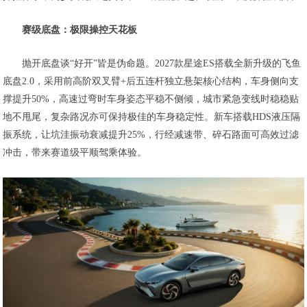
赛级底盘：极限操控天花板
抛开底盘谈“好开”皆是伪命题。2027款星途ES搭载全新升级的飞鱼
底盘2.0，采用前高阶双叉臂+后五连杆独立悬架核心结构，车身侧向支
撑提升50%，高速过弯时车身姿态平稳不侧倾，城市紧急变线时稳稳贴
地不甩尾，复杂路况亦可保持极佳的车身稳定性。新车搭载HDS液压隔
振系统，让坑洼振动衰减提升25%，行经减速带、碎石路面可高效过滤
冲击，带来赛道级平顺驾乘体验。