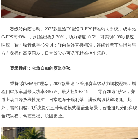
赛级转向随心动。2027款星途ES配备R-EPS精准转向系统，成本比
C-EPS高40%，力矩输出提升30%，助力精度±0.5°，可实现0.08秒极速
响应，转向噪音低至45分贝；转向传递直接精准，连续过弯车头指向与
方向盘操作高度同步，日常驾驶亦可尽享精准控车乐趣。
赛级性能：收放自如的赛道体验
秉持“赛级民用”理念，2027款星途ES采用赛车级动力调校逻辑：增
程四驱版车型最大功率345kW、最大扭矩634N·m，零百加速4秒级，赛
道上动力释放线性充沛，日常超车干脆利落、满载爬坡从容稳健。此
外，雪豹四驱2.0系统提供五种驾驶模式覆盖全场景，智能扭矩分配实现
全域纵横，驾控更稳、脱困更强。