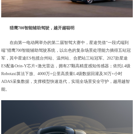
猎鹰700智能辅助驾驶，越开越聪明
在由第一电动网举办的第二届智驾大赛中，星途凭借“一段式端到
端”猎鹰700智能辅助驾驶系统，以出色的复杂场景处理能力摘得五站冠
军，其中星途ES包揽台州站、温州站、合肥站三站冠军。2027款星途
ES配备Orin-Y芯片+激光雷达，拥有27颗高精度感知传感器；依托L4级
Robotaxi算法下放、4000万+公里高质量L4级数据回灌及30万+小时
ADAS采集数据，支撑模型快速迭代，实现全场景安全守护，越用越智
能。