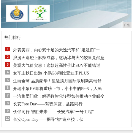
广告
热门排行
1
外表美丽，内心戏十足的天逸汽车和“姐姐们”一
2
浪漫天逸碰上麻辣成都，这场冰与火的较量竟然意
3
美观大气价实惠！这款超高性价比SUV不能错过
4
女车主秋日出游 小鹏G3i和比亚迪宋PLUS
5
生而全球 品质豪华！星途揽月国际版刷新高端舒
6
开瑞小象EV即将重磅上市，小卡中的轻卡，人民
7
一汽集团门欣：解码数智化转型如何推动企业蝶变
8
长安Free Day——驾驭深蓝，益路同行
9
伙伴同行 智胜未来 ——长安汽车“一号工程“
10
长安Open Day——探寻“智”造科技，伙