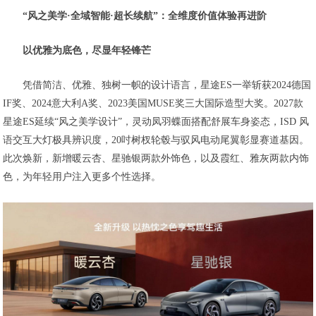
“风之美学·全域智能·超长续航”：全维度价值体验再进阶
以优雅为底色，尽显年轻锋芒
凭借简洁、优雅、独树一帜的设计语言，星途ES一举斩获2024德国
IF奖、2024意大利A奖、2023美国MUSE奖三大国际造型大奖。2027款
星途ES延续“风之美学设计”，灵动凤羽蝶面搭配舒展车身姿态，ISD 风
语交互大灯极具辨识度，20吋树杈轮毂与驭风电动尾翼彰显赛道基因。
此次焕新，新增暖云杏、星驰银两款外饰色，以及霞红、雅灰两款内饰
色，为年轻用户注入更多个性选择。