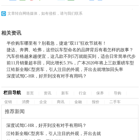
文章转自网络媒体，如有侵权，请与我们联系
相关资讯
半价购车哪里有？别着急，捷途“双11”狂欢节就有！
捷达、奔腾、哈弗，这些以车型命名的品牌背后有着怎样的故事？
汽车价格越来越便宜，这几款不到5万就能买到，适合日常简单代步
前11月销量超丰田，同比增长5.3%，广本2020年将上三款重磅车型
江铃新全顺C型房车，引人注目的外观，开出去就增加回头率
深度试驾C-HR，好开到没有对手有用吗？
栏目导航
首页
|
资讯
|
新车
|
行业
|
保养
|
导购
|
促销
|
消费
|
企业
|
商讯
|
金融
|
报价
|
二手车
推荐新闻
·
深度试驾C-HR，好开到没有对手有用吗？
·
江铃新全顺C型房车，引人注目的外观，开出去就