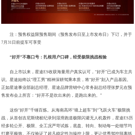
注：预售权益限预售期间（预售发布日至上市发布日）下订，并于
7月31日前提车可享受
“好开”不靠口号：扎根用户口碑，经受极限挑战检验
自上市以来，星途ES收获海量用户真实认可，“好开”已成为车主共
识。星途始终以“理工男”精神深耕驾乘本质，将“好开”刻入产品基因。
正如星途事业部副总经理、星途品牌营销中心常务副总经理张梦元在预
售发布会上所言：“好开不是吹出来的，是跑出来的。”
这份“好开”千锤百炼。从海南高环“墙上超车”到“飞跃火车”极限挑
战，从首创吉尼斯绕桩纪录到湿滑跑道极限闪避无人机轰炸，星途ES历
经多轮公开、极限、全工况严苛试炼，底盘、转向、制动每一处细节均
打磨至极致。不仅验证了超凡稳定性与操控上限，更让优秀驾控脱离纸