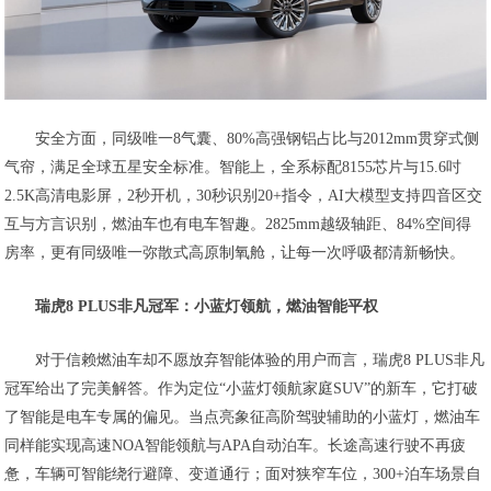
安全方面，同级唯一8气囊、80%高强钢铝占比与2012mm贯穿式侧
气帘，满足全球五星安全标准。智能上，全系标配8155芯片与15.6吋
2.5K高清电影屏，2秒开机，30秒识别20+指令，AI大模型支持四音区交
互与方言识别，燃油车也有电车智趣。2825mm越级轴距、84%空间得
房率，更有同级唯一弥散式高原制氧舱，让每一次呼吸都清新畅快。
瑞虎8 PLUS非凡冠军：小蓝灯领航，燃油智能平权
对于信赖燃油车却不愿放弃智能体验的用户而言，瑞虎8 PLUS非凡
冠军给出了完美解答。作为定位“小蓝灯领航家庭SUV”的新车，它打破
了智能是电车专属的偏见。当点亮象征高阶驾驶辅助的小蓝灯，燃油车
同样能实现高速NOA智能领航与APA自动泊车。长途高速行驶不再疲
惫，车辆可智能绕行避障、变道通行；面对狭窄车位，300+泊车场景自