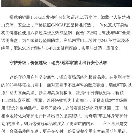
搭载的鲲鹏1.6TGDI发动机台架验证超1.5万小时，满载七人依然动
力充沛。安全上，严格按照C-NCAP五星标准打造，一体化笼式车身结
构关键部位使用六块超高强度热成型钢，配合L2级辅助驾驶与540°全景
透明底盘，为全家筑起坚固防线。座舱内置8155芯片与24.6英寸沉浸环
绕屏，配以SONY音响与C-PURE健康座舱，实用与舒适一应俱全。
守护升级，价值
越级
：瑞虎8冠军家族让
出行
安心从容
这份守护用户的坚实底气，源自赛场历练的极致品质。在刚刚收官
的2026年环塔拉力赛中，面对完赛率不足40%的魔鬼赛道，瑞虎8车队以
原厂动力直面高温、沙尘与高负荷极限，狂揽6个分赛段冠军，斩获
T1.1组队赛亚军、季军。以环塔收官为上市舞台，正是奇瑞对“赛级民
用”理念的生动践行。赛场即质检，这段赛道淬炼的冠军基因，正一脉
相承地转化为守护用户日常出行的坚实铠甲。而奇瑞“车主终身守护计
划”的推出，则为这份冠军品质注入了更深层的内涵——它不再只是交
付一台高品质的车辆，更是在交付一份贯穿整个用车生命周期的承诺。