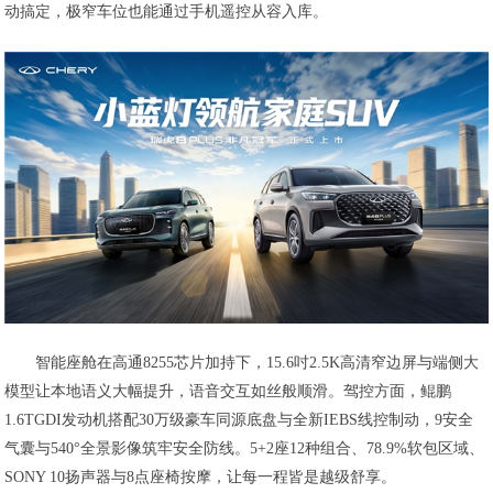
动搞定，极窄车位也能通过手机遥控从容入库。
智能座舱在高通8255芯片加持下，15.6吋2.5K高清窄边屏与端侧大
模型让本地语义大幅提升，语音交互如丝般顺滑。驾控方面，鲲鹏
1.6TGDI发动机搭配30万级豪车同源底盘与全新IEBS线控制动，9安全
气囊与540°全景影像筑牢安全防线。5+2座12种组合、78.9%软包区域、
SONY 10扬声器与8点座椅按摩，让每一程皆是越级舒享。