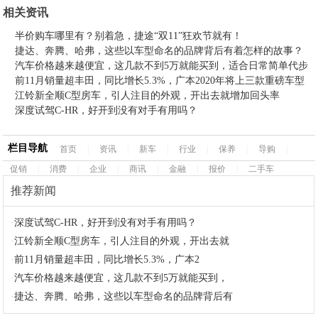
相关资讯
半价购车哪里有？别着急，捷途“双11”狂欢节就有！
捷达、奔腾、哈弗，这些以车型命名的品牌背后有着怎样的故事？
汽车价格越来越便宜，这几款不到5万就能买到，适合日常简单代步
前11月销量超丰田，同比增长5.3%，广本2020年将上三款重磅车型
江铃新全顺C型房车，引人注目的外观，开出去就增加回头率
深度试驾C-HR，好开到没有对手有用吗？
栏目导航
首页
|
资讯
|
新车
|
行业
|
保养
|
导购
|
促销
|
消费
|
企业
|
商讯
|
金融
|
报价
|
二手车
推荐新闻
·
深度试驾C-HR，好开到没有对手有用吗？
·
江铃新全顺C型房车，引人注目的外观，开出去就
·
前11月销量超丰田，同比增长5.3%，广本2
·
汽车价格越来越便宜，这几款不到5万就能买到，
·
捷达、奔腾、哈弗，这些以车型命名的品牌背后有