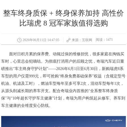
整车终身质保 + 终身保养加持 高性价
比瑞虎 8 冠军家族值得选购
阅读：1471
2026年06月11日 14:47:05
来源：互联网
面对日积月累的保养费、动辄过保的维修担忧，很多家庭在掏钱买
车时，心里总会犯嘀咕。为彻底打消用户的后顾之忧，奇瑞汽车近日重
磅推出“车主终身守护计划”——2026年6月1日至6月30日，新购瑞虎8系
车型的用户仅需999元，即可抢购“终身免费基础保养”权益（含规定型号
机油、机滤及工时），燃油车型每年至多可享2次，混动车型每年1次，
从源头削减长期的养车开支。配合奇瑞业内首推的“全系整车终身质
保”与“10年超长守护车主健康”计划，奇瑞为用户构筑起从修车、养车到
车主健康的全维度安心防线。