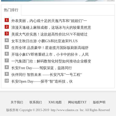
热门排行
1
外表美丽，内心戏十足的天逸汽车和“姐姐们”一
2
浪漫天逸碰上麻辣成都，这场冰与火的较量竟然意
3
美观大气价实惠！这款超高性价比SUV不能错过
4
女车主秋日出游 小鹏G3i和比亚迪宋PLUS
5
生而全球 品质豪华！星途揽月国际版刷新高端舒
6
开瑞小象EV即将重磅上市，小卡中的轻卡，人民
7
一汽集团门欣：解码数智化转型如何推动企业蝶变
8
长安Free Day——驾驭深蓝，益路同行
9
伙伴同行 智胜未来 ——长安汽车“一号工程“
10
长安Open Day——探寻“智”造科技，伙
关于我们
|
联系我们
|
XML地图
|
网站地图
TXT
|
版权声明
版权所有 Copyright © 2015-2019 http://www.cdautos.cn Inc. All Rights Reserved