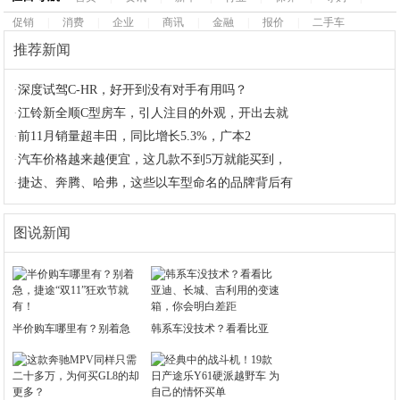
促销
|
消费
|
企业
|
商讯
|
金融
|
报价
|
二手车
推荐新闻
·
深度试驾C-HR，好开到没有对手有用吗？
·
江铃新全顺C型房车，引人注目的外观，开出去就
·
前11月销量超丰田，同比增长5.3%，广本2
·
汽车价格越来越便宜，这几款不到5万就能买到，
·
捷达、奔腾、哈弗，这些以车型命名的品牌背后有
图说新闻
半价购车哪里有？别着急
韩系车没技术？看看比亚