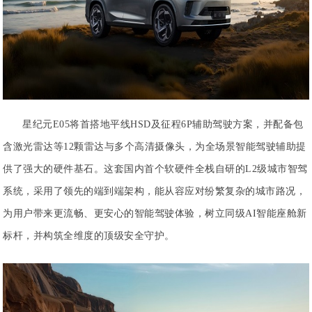
星纪元E05将首搭地平线HSD及征程6P辅助驾驶方案，并配备包
含激光雷达等12颗雷达与多个高清摄像头，为全场景智能驾驶辅助提
供了强大的硬件基石。这套国内首个软硬件全栈自研的L2级城市智驾
系统，采用了领先的端到端架构，能从容应对纷繁复杂的城市路况，
为用户带来更流畅、更安心的智能驾驶体验，树立同级AI智能座舱新
标杆，并构筑全维度的顶级安全守护。