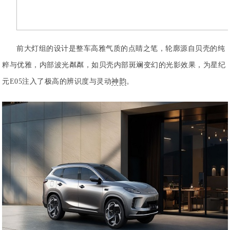
前大灯组的设计是整车高雅气质的点睛之笔，轮廓源自贝壳的纯
粹与优雅，内部波光粼粼，如贝壳内部斑斓变幻的光影效果，为星纪
元E05注入了极高的辨识度与灵动
神韵
。