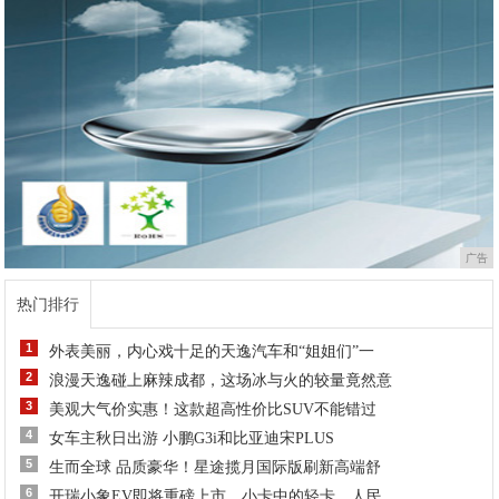
广告
热门排行
1
外表美丽，内心戏十足的天逸汽车和“姐姐们”一
2
浪漫天逸碰上麻辣成都，这场冰与火的较量竟然意
3
美观大气价实惠！这款超高性价比SUV不能错过
4
女车主秋日出游 小鹏G3i和比亚迪宋PLUS
5
生而全球 品质豪华！星途揽月国际版刷新高端舒
6
开瑞小象EV即将重磅上市，小卡中的轻卡，人民