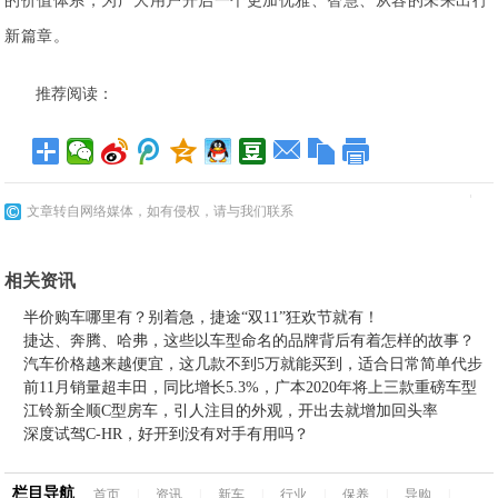
的价值体系，为广大用户开启一个更加优雅、智慧、从容的未来出行
新篇章。
推荐阅读：
文章转自网络媒体，如有侵权，请与我们联系
相关资讯
半价购车哪里有？别着急，捷途“双11”狂欢节就有！
捷达、奔腾、哈弗，这些以车型命名的品牌背后有着怎样的故事？
汽车价格越来越便宜，这几款不到5万就能买到，适合日常简单代步
前11月销量超丰田，同比增长5.3%，广本2020年将上三款重磅车型
江铃新全顺C型房车，引人注目的外观，开出去就增加回头率
深度试驾C-HR，好开到没有对手有用吗？
栏目导航
首页
|
资讯
|
新车
|
行业
|
保养
|
导购
|