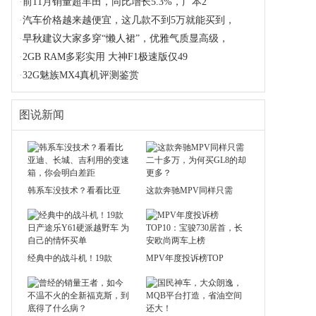
·
前11月销量超丰田，同比增长5.3%，广本2
·
汽车价格越来越便宜，这几款不到5万就能买到，
·
早秋建议大家多穿“懒人裙”，优雅气质显高级，
·
2GB RAM多彩实用 大神F1极速版仅49
·
32G魅族MX4真机评测鉴赏
图说新闻
韩系车没技术？看看比亚
这款奔驰MPV同样只需
经典中的战斗机！19款
MPV年度投诉榜TOP