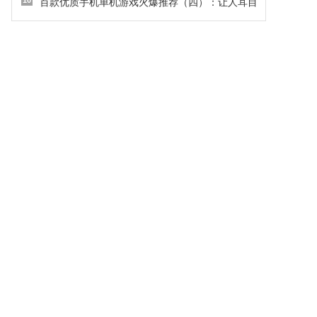
10
百款优质手机单机游戏火爆推荐（四）：让人耳目