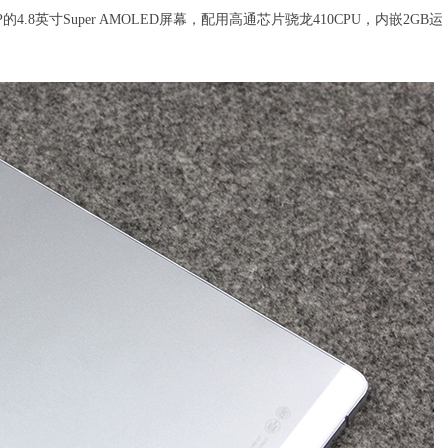
8英寸Super AMOLED屏幕，配用高通芯片骁龙410CPU，内嵌2GB运