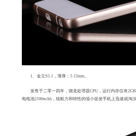
1、金立S5.1，薄厚：5.15mm。
发售于二零一四年，骁龙处理器CPU，运行内存仅有2
电电池2100mAh，续航力和特性的缩小促使手机上迅速就淘