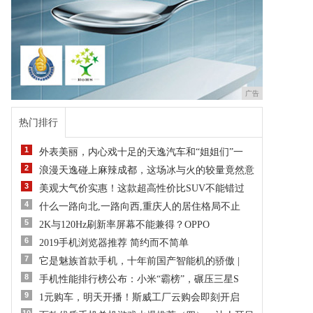
广告
热门排行
1
外表美丽，内心戏十足的天逸汽车和“姐姐们”一
2
浪漫天逸碰上麻辣成都，这场冰与火的较量竟然意
3
美观大气价实惠！这款超高性价比SUV不能错过
4
什么一路向北,一路向西,重庆人的居住格局不止
5
2K与120Hz刷新率屏幕不能兼得？OPPO
6
2019手机浏览器推荐 简约而不简单
7
它是魅族首款手机，十年前国产智能机的骄傲 |
8
手机性能排行榜公布：小米“霸榜”，碾压三星S
9
1元购车，明天开播！斯威工厂云购会即刻开启