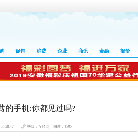
购
促销
消费
企业
商讯
金融
报价
薄的手机:你都见过吗?
阅读：1585
5:58:47
来源：互联网