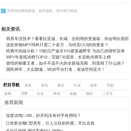
文章转自网络媒体，如有侵权，请与我们联系
相关资讯
韩系车没技术？看看比亚迪、长城、吉利用的变速箱，你会明白差距
这款奔驰MPV同样只需二十多万，为何买GL8的却更多？
经典中的战斗机！19款日产途乐Y61硬派越野车 为自己的情怀买单
MPV年度投诉榜TOP10：宝骏730居首，长安欧尚两车上榜
曾经的销量王者，如今不温不火的全新福克斯，到底得了什么病？
国民神车，大众朗逸，MQB平台打造，省油空间还大！
栏目导航
首页
|
资讯
|
新车
|
行业
|
保养
|
导购
|
促销
|
消费
|
企业
|
商讯
|
金融
|
报价
|
二手车
推荐新闻
·
深度试驾C-HR，好开到没有对手有用吗？
·
江铃新全顺C型房车，引人注目的外观，开出去就
·
走自己的路 测试零跑S01 380Pro