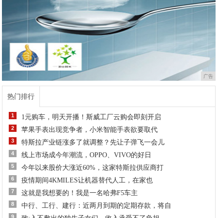
广告
热门排行
1
1元购车，明天开播！斯威工厂云购会即刻开启
2
苹果手表出现竞争者，小米智能手表欲要取代
3
特斯拉产业链涨多了就调整？先让子弹飞一会儿
4
线上市场成今年潮流，OPPO、VIVO的好日
5
今年以来股价大涨近60%，这家特斯拉供应商打
6
疫情期间4KMILES让机器替代人工，在家也
7
这就是我想要的！我是一名哈弗F5车主
8
中行、工行、建行：近两月到期的定期存款，将自
9