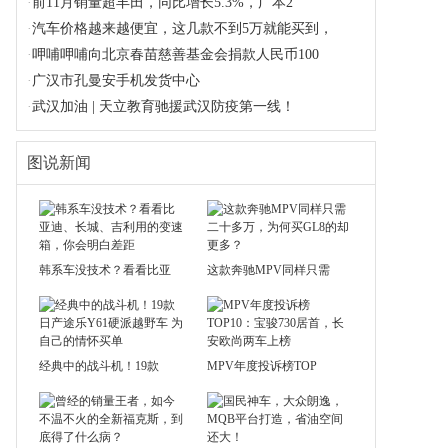
·
前11月销量超丰田，同比增长5.3%，广本2
·
汽车价格越来越便宜，这几款不到5万就能买到，
·
呷哺呷哺向北京春苗慈善基金会捐款人民币100
·
广汉市孔曼安手机发货中心
·
武汉加油 | 天立教育驰援武汉防疫第一线！
图说新闻
韩系车没技术？看看比亚
这款奔驰MPV同样只需
经典中的战斗机！19款
MPV年度投诉榜TOP