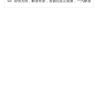
10
疫情无情，解放有爱，发扬抗疫正能量，一汽解放