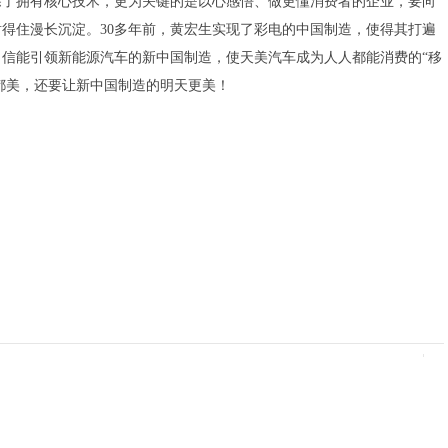
除了拥有核心技术，更为关键的是以心感悟、做更懂消费者的企业，要向
得住漫长沉淀。30多年前，黄宏生实现了彩电的中国制造，使得其打遍
自信能引领新能源汽车的新中国制造，使天美汽车成为人人都能消费的“移
美，一切都美，还要让新中国制造的明天更美！