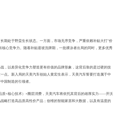
长期处于野蛮生长状态。一方面，市场无序竞争，严重依赖补贴大打“价
有核心竞争力。随着补贴退坡洗牌期，一批裸泳者出局的同时，更多优秀
格战，以差异化竞争力塑造更有价值的品牌形象，这背后靠的是过硬的技
这一点。新入局的天美汽车创始人黄宏生表示，天美汽车誓要打造属于中
新中国制造的引领者。
品质+核心技术）
×
圈层消费，天美汽车将依托其背后的雄厚实力——开沃
品战略打造高品质高性价产品；创维的智能家居和大数据，以及有温度的