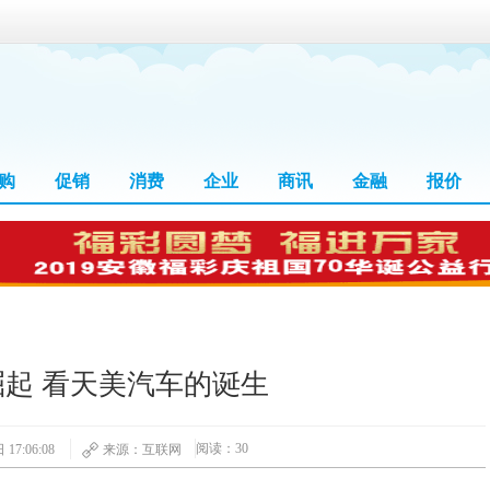
购
促销
消费
企业
商讯
金融
报价
起 看天美汽车的诞生
阅读：30
17:06:08
来源：互联网