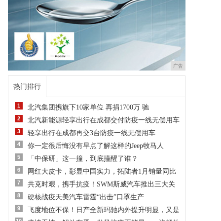
广告
热门排行
1
北汽集团携旗下10家单位 再捐1700万 驰
2
北汽新能源轻享出行在成都交付防疫一线无偿用车
3
轻享出行在成都再交3台防疫一线无偿用车
4
你一定很后悔没有早点了解这样的Jeep牧马人
5
「中保研」这一撞，到底撞醒了谁？
6
网红大皮卡，彰显中国实力，拓陆者1月销量同比
7
共克时艰，携手抗疫！SWM斯威汽车推出三大关
8
硬核战疫天美汽车雷霆“出击”口罩生产
9
飞度地位不保！日产全新玛驰内外提升明显，又是