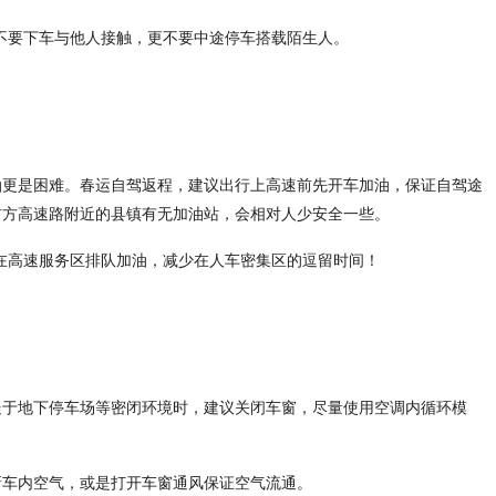
不要下车与他人接触，更不要中途停车搭载陌生人。
油更是困难。春运自驾返程，建议出行上高速前先开车加油，保证自驾途
前方高速路附近的县镇有无加油站，会相对人少安全一些。
在高速服务区排队加油，减少在人车密集区的逗留时间！
处于地下停车场等密闭环境时，建议关闭车窗，尽量使用空调内循环模
新车内空气，或是打开车窗通风保证空气流通。