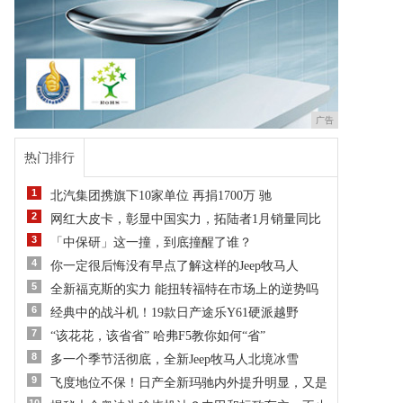
广告
热门排行
1
北汽集团携旗下10家单位 再捐1700万 驰
2
网红大皮卡，彰显中国实力，拓陆者1月销量同比
3
「中保研」这一撞，到底撞醒了谁？
4
你一定很后悔没有早点了解这样的Jeep牧马人
5
全新福克斯的实力 能扭转福特在市场上的逆势吗
6
经典中的战斗机！19款日产途乐Y61硬派越野
7
“该花花，该省省” 哈弗F5教你如何“省”
8
多一个季节活彻底，全新Jeep牧马人北境冰雪
9
飞度地位不保！日产全新玛驰内外提升明显，又是