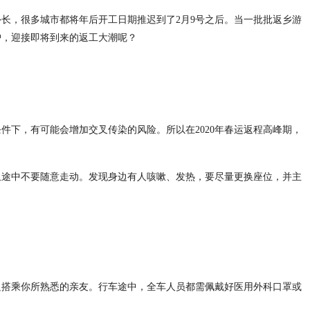
外长，很多城市都将年后开工日期推迟到了2月9号之后。当一批批返乡游
护，迎接即将到来的返工大潮呢？
件下，有可能会增加交叉传染的风险。所以在2020年春运返程高峰期，
且途中不要随意走动。发现身边有人咳嗽、发热，要尽量更换座位，并主
只搭乘你所熟悉的亲友。行车途中，全车人员都需佩戴好医用外科口罩或