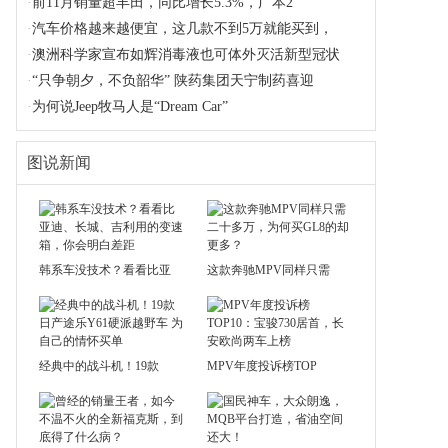
·
前11月销量超丰田，同比增长5.3%，广本2
·
汽车价格越来越便宜，这几款不到5万就能买到，
·
澳洲科学家宣布如辉消毒液也可体外灭活新型冠状
·
“只争朝夕，不负韶华” 陕药集团天宁制药喜迎
·
为何说Jeep牧马人是“Dream Car”
图说新闻
韩系车没技术？看看比亚
这款奔驰MPV同样只需
经典中的战斗机！19款
MPV年度投诉榜TOP